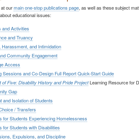
 at our
main one-stop publications page
, as well as these subject ma
 about educational issues:
s and Activities
nce and Truancy
, Harassment, and Intimidation
 and Community Engagement
ge Access
ng Sessions and Co-Design Full Report
Quick-Start Guide
of Five: Disability History and Pride Project
Learning Resource for Di
nity Gap
t and Isolation of Students
Choice / Transfers
s for Students Experiencing Homelessness
 for Students with Disabilities
ions, Expulsions, and Discipline