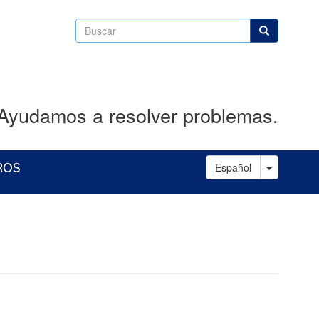
Buscar
Buscar
Ayudamos a resolver problemas.
Toggle D
ROS
Español