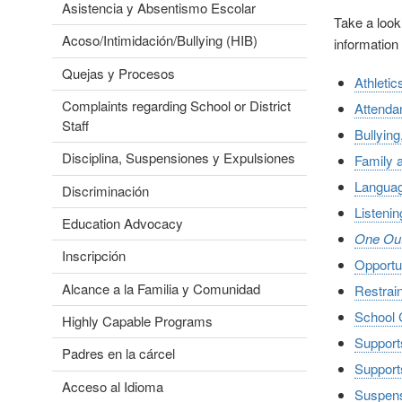
Asistencia y Absentismo Escolar
Take a look
Acoso/Intimidación/Bullying (HIB)
information
Quejas y Procesos
Athletic
Complaints regarding School or District
Attenda
Staff
Bullying
Disciplina, Suspensiones y Expulsiones
Family
Langua
Discriminación
Listeni
Education Advocacy
One Out 
Inscripción
Opportu
Alcance a la Familia y Comunidad
Restrain
School 
Highly Capable Programs
Support
Padres en la cárcel
Supports
Acceso al Idioma
Suspens