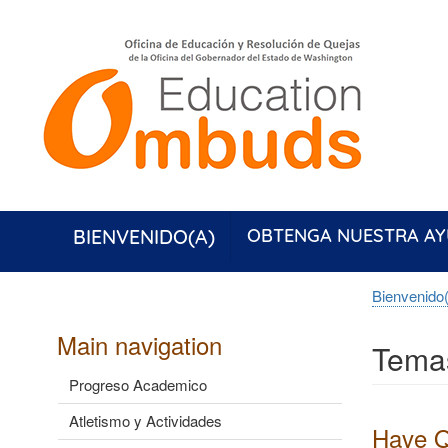
Skip
to
main
content
BIENVENIDO(A)
OBTENGA NUESTRA A
Bienvenido
Main navigation
Tema
Progreso Academico
Atletismo y Actividades
Have Q