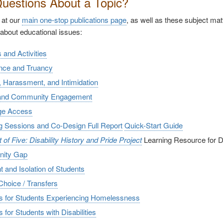
uestions About a Topic?
 at our
main one-stop publications page
, as well as these subject ma
 about educational issues:
s and Activities
nce and Truancy
, Harassment, and Intimidation
 and Community Engagement
ge Access
ng Sessions and Co-Design Full Report
Quick-Start Guide
of Five: Disability History and Pride Project
Learning Resource for Di
nity Gap
t and Isolation of Students
Choice / Transfers
s for Students Experiencing Homelessness
 for Students with Disabilities