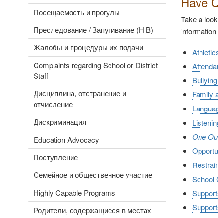
Have Q
Посещаемость и прогулы
Take a look
Преследование / Запугивание (HIB)
information
Жалобы и процедуры их подачи
Athletic
Complaints regarding School or District
Attenda
Staff
Bullying
Дисциплина, отстранение и
Family
отчисление
Langua
Дискриминация
Listeni
One Out 
Education Advocacy
Opportu
Поступление
Restrain
Семейное и общественное участие
School 
Highly Capable Programs
Support
Supports
Родители, содержащиеся в местах