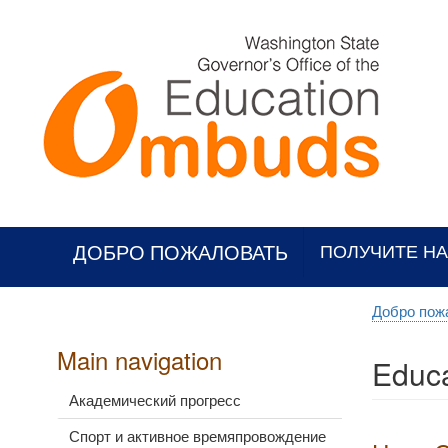
Skip
to
main
content
ДОБРО ПОЖАЛОВАТЬ
ПОЛУЧИТЕ Н
Добро пож
Main navigation
Educa
Академический прогресс
Спорт и активное времяпровождение