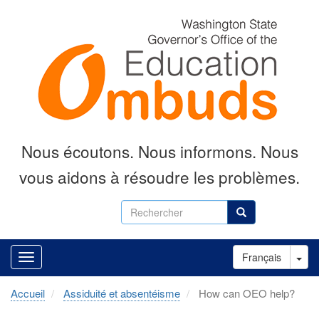
Aller
au
contenu
principal
Nous écoutons.
Nous informons.
Nous
vous aidons à résoudre les problèmes.
Rechercher
Rechercher
Tog
Français
Accueil
Assiduité et absentéisme
How can OEO help?