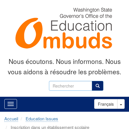
Aller
au
contenu
principal
Nous écoutons.
Nous informons.
Nous
vous aidons à résoudre les problèmes.
Rechercher
Rechercher
Tog
Français
Accueil
Education Issues
Inscription dans un établissement scolaire