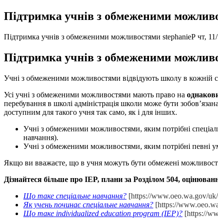
Підтримка учнів з обмеженими можлив
Підтримка учнів з обмеженими можливостями
stephanieP
чт, 11
Підтримка учнів з обмеженими можлив
Учні з обмеженими можливостями відвідують школу в кожній сп
Усі учні з обмеженими можливостями мають право на
однаков
перебування в школі адміністрація школи може бути зобов’язан
доступним для такого учня так само, як і для інших.
Учні з обмеженими можливостями, яким потрібні спеціаль
навчання).
Учні з обмеженими можливостями, яким потрібні певні 
Якщо ви вважаєте, що в учня можуть бути обмежені можливості 
Дізнайтеся більше про IEP, плани за Розділом 504, оцінюва
Що таке спеціальне навчання?
[https://www.oeo.wa.gov/uk
Як учень починає спеціальне навчання?
[https://www.oeo.w
Що таке individualized education program (IEP)?
[https://w