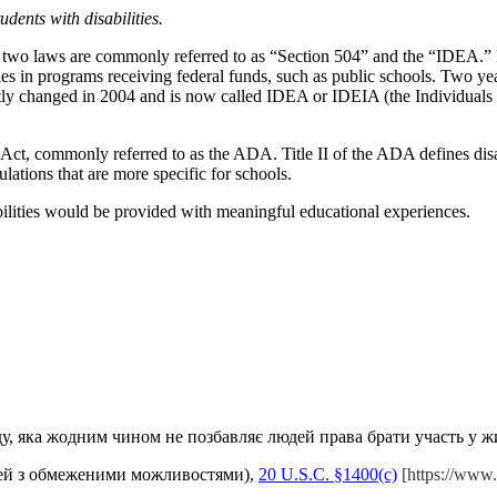
udents with disabilities.
The two laws are commonly referred to as “Section 504” and the “IDEA.” 
ities in programs receiving federal funds, such as public schools. Two y
ently changed in 2004 and is now called IDEA or IDEIA (the Individual
s Act, commonly referred to as the ADA. Title II of the ADA defines d
lations that are more specific for schools.
bilities would be provided with meaningful educational
experiences.
, яка жодним чином не позбавляє людей права брати участь у жит
 людей з обмеженими можливостями),
20 U.S.C. §1400(c)
[https://www.