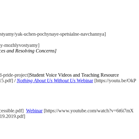
tyamy/yak-uchen-pochynaye-spetsialne-navchannya]
my-mozhlyvostyamy]
ices and Resolving Concerns]
-pride-project]
Student Voice Videos and Teaching Resource
15.pdf]
/
Nothing About Us Without Us
Webinar
[https://youtu.be/OkP
essible.pdf]
Webinar
[https://www.youtube.com/watch?v=6t6i7mX
.19.2019.pdf]