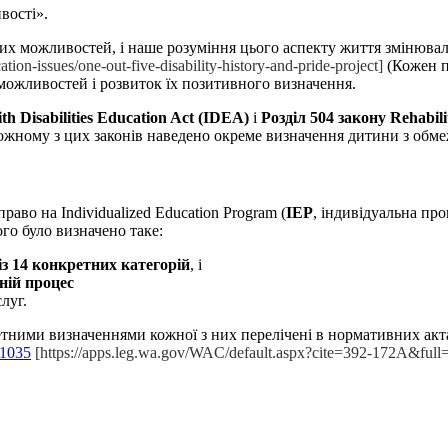
вості».
их можливостей, і наше розуміння цього аспекту життя змінювал
ion-issues/one-out-five-disability-history-and-pride-project]
(Кожен п
 можливостей і розвиток їх позитивного визначення.
th Disabilities Education Act
(
IDEA
)
і
Розділ 504 закону Rehabili
кожному з цих законів наведено окреме визначення дитини з об
аво на Individualized Education Program (
IEP
, індивідуальна про
кого було визначено таке:
із 14 конкретних категорій
, і
ній процес
луг.
ними визначеннями кожної з них перелічені в нормативних актах
1035
[https://apps.leg.wa.gov/WAC/default.aspx?cite=392-172A&ful