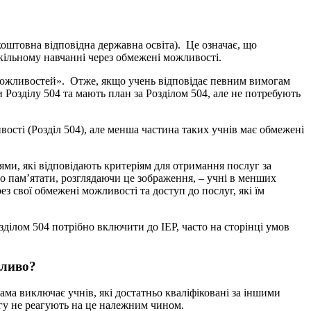
зкоштовна відповідна державна освіта). Це означає, що
шкільному навчанні через обмежені можливості.
 можливостей». Отже, якщо учень відповідає певним вимогам
 Розділу 504 та мають план за Розділом 504, але не потребують
вості (Розділ 504), але менша частина таких учнів має обмежені
ями, які відповідають критеріям для отримання послуг за
но пам’ятати, розглядаючи це зображення, – учні в менших
рез свої обмежені можливості та доступ до послуг, які їм
зділом 504 потрібно включити до IEP, часто на сторінці умов
жливо?
ма виключає учнів, які достатньо кваліфіковані за іншими
угу не реагують на це належним чином.