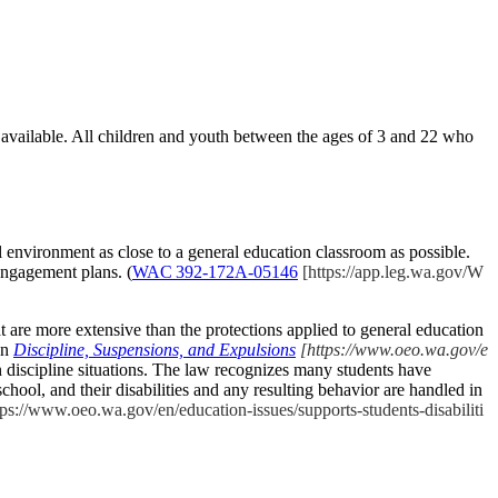
elp available. All children and youth between the ages of 3 and 22 who
ool environment as close to a general education classroom as possible.
-engagement plans. (
WAC 392‑172A‑05146
[https://app.leg.wa.gov/W
hat are more extensive than the protections applied to general education
on
Discipline, Suspensions, and Expulsions
[https://www.oeo.wa.gov/e
in discipline situations. The law recognizes many students have
school, and their disabilities and any resulting behavior are handled in
ps://www.oeo.wa.gov/en/education-issues/supports-students-disabiliti