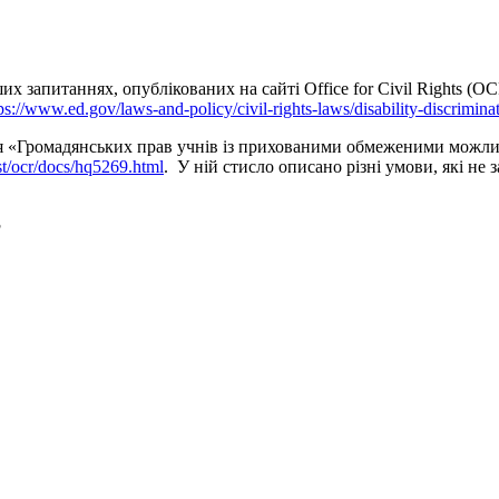
х запитаннях, опублікованих на сайті Office for Civil Rights (O
ps://www.ed.gov/laws-and-policy/civil-rights-laws/disability-discrimina
я «Громадянських прав учнів із прихованими обмеженими можливос
st/ocr/docs/hq5269.html
.
У ній стисло описано різні умови, які н
?