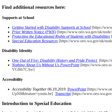
Find additional resources here:
Supports at School
Getting Started with Disability Supports at School
[https://ww
Prior Written Notice (PWN)
[https://www.oeo.wa.gov/uk/node/
Protecting the Educational Rights of Students with Disabilities
[
Special Education Resources
[https://www.oeo.wa.gov/uk/node
Disability Identity
One Out of Five: Disability History and Pride Project
[https:/
Nothing About Us Without Us
PowerPoint
[https://www.oeo.wa.
VGBb7CAw]
Accessibility
Accessibility Together 06.19.2019
PowerPoint
[https://www.oeo
UpN8&feature=youtu.be]
Transcript
[https://www.oeo.wa.gov/s
Introduction to Special Education