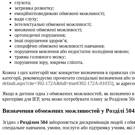
глухота;
затримка розвитку;
емоційні/поведінкові обмежені можливості;
вади слуху;
інтелектуальні обмежені можливості;
множинні обмежені можливості;
ортопедичні порушення;
інші порушення здоров’я;
специфічні обмежені можливості навчання;
порушення мовлення або недостатнє володіння мовою;
травма головного мозку;
порушення зору, зокрема сліпота.
Кожна з цих категорій має конкретне визначення в правилах спе
категорії, рекомендуємо прочитати спеціальні визначення або п
default.aspx?cite=392-172A&full=true#392-172A-01035]
,
за адрес
Якщо в дитини одна з обмежених можливостей, як визначено в ID
критеріям для IEP, хоча може потребувати плану за Розділом 504
Визначення обмежених можливостей у Розділі 504
Згідно з
Розділом 504
забороняється дискримінація людей з об
спеціальне навчання, умови, послуги або підтримку учням, які