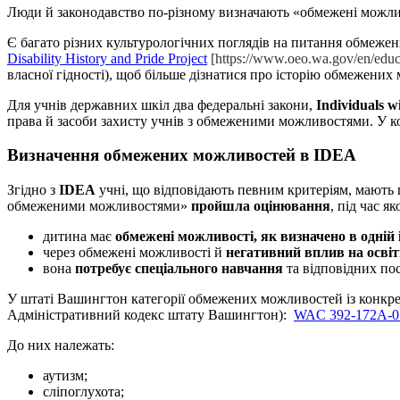
Люди й законодавство по-різному визначають «обмежені можли
Є багато різних культурологічних поглядів на питання обмежен
Disability History and Pride Project
[https://www.oeo.wa.gov/en/educat
власної гідності), щоб більше дізнатися про історію обмежених
Для учнів державних шкіл два федеральні закони,
Individuals wi
права й засоби захисту учнів з обмеженими можливостями. У 
Визначення обмежених можливостей в IDEA
Згідно з
IDEA
учні, що відповідають певним критеріям, мають пр
обмеженими можливостями»
пройшла оцінювання
, під час я
дитина має
обмежені можливості, як визначено в одній 
через обмежені можливості й
негативний вплив на освіт
вона
потребує спеціального навчання
та відповідних пос
У штаті Вашингтон категорії обмежених можливостей із конкрет
Адміністративний кодекс штату Вашингтон):
WAC 392-172A-0
До них належать:
аутизм;
сліпоглухота;