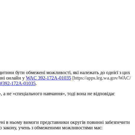
итини бути обмежені можливості, які належать до однієї з цих
пні онлайн у
WAC 392-172A-01035
[https://apps.leg.wa.gov/WAC/
ue#392-172A-01035
.
а не «спеціального навчання», тоді вона не відповідає
ні в ньому вимоги представники округів повинні забезпечити
ого закону, учень з обмеженими можливостями має: