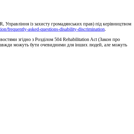
CR, Управління із захисту громадянських прав) під керівництвом
tion/frequently-asked-questions-disability-discrimination
.
тями згідно з Розділом 504 Rehabilitation Act (Закон про
е завжди можуть бути очевидними для інших людей, але можуть