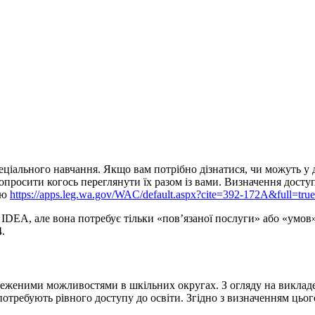
ціального навчання. Якщо вам потрібно дізнатися, чи можуть у д
опросити когось переглянути їх разом із вами. Визначення досту
ою
https://apps.leg.wa.gov/WAC/default.aspx?cite=392-172A&full=tr
EA, але вона потребує тільки «пов’язаної послуги» або «умов», 
.
меженими можливостями в шкільних округах. З огляду на викладе
 потребують рівного доступу до освіти. Згідно з визначенням ць