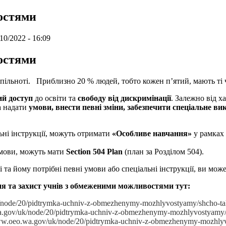
остями
/10/2022 - 16:09
остями
ільноті. Приблизно 20 % людей, тобто кожен п’ятий, мають ті 
ий доступ
до освіти та
свободу від дискримінації
. Залежно від 
а надати
умови, внести певні зміни, забезпечити спеціальне в
ні інструкції, можуть отримати
«Особливе навчання»
у рамках
умови, можуть мати
Section 504 Plan
(план за Розділом 504).
та йому потрібні певні умови або спеціальні інструкції, ви може
ння та захист учнів з обмеженими можливостями тут:
/node/20/pidtrymka-uchniv-z-obmezhenymy-mozhlyvostyamy/shcho-tak
a.gov/uk/node/20/pidtrymka-uchniv-z-obmezhenymy-mozhlyvostyamy/
ww.oeo.wa.gov/uk/node/20/pidtrymka-uchniv-z-obmezhenymy-mozhlyvo