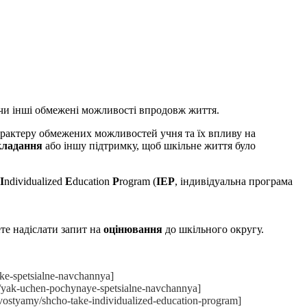
чи інші обмежені можливості впродовж життя.
характеру обмежених можливостей учня та їх впливу на
икладання
або іншу підтримку, щоб шкільне життя було
I
ndividualized
E
ducation
P
rogram (
IEP
, індивідуальна програма
те надіслати запит на
оцінювання
до шкільного округу.
e-spetsialne-navchannya]
yak-uchen-pochynaye-spetsialne-navchannya]
styamy/shcho-take-individualized-education-program]