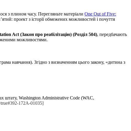
ося з плином часу. Перегляньте матеріали
One Out of Five:
’ятий: проект з історії обмежених можливостей і почуття
tation Act (Закон про реабілітацію)
(
Розділ 504
)
, передбачають
меженими можливостями.
грама навчання). Згідно з визначенням цього закону, «дитина з
 штату, Washington Administrative Code (WAC,
l=true#392-172A-01035]