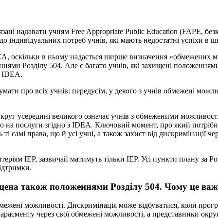
зані надавати учням Free Appropriate Public Education (FAPE, бе
до індивідуальних потреб учнів, які мають недостатні успіхи в 
IDEA, оскільки в ньому надається ширше визначення «обмежених
ннями Розділу 504. Але є багато учнів, які захищені положеннями
з IDEA.
мати про всіх учнів: передусім, у декого з учнів обмежені можли
й круг усередині великого означає учнів з обмеженими можливост
аво на послуги згідно з IDEA. Ключовий момент, про який потріб
ті самі права, що й усі учні, а також захист від дискримінації че
еріям IEP, зазвичай матимуть тільки IEP. Усі пункти плану за Ро
підтримки.
ищена також положеннями Розділу 504. Чому це ва
бмежені можливості. Дискримінація може відбуватися, коли програ
 харасменту через свої обмежені можливості, а представники окр