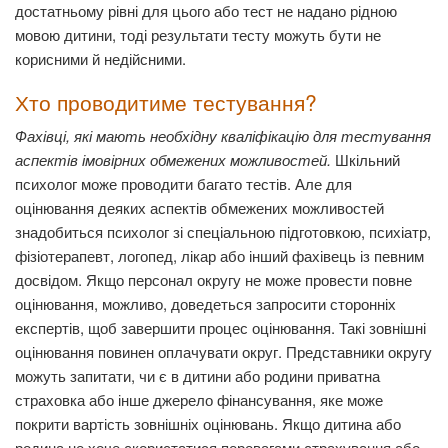
достатньому рівні для цього або тест не надано рідною
мовою дитини, тоді результати тесту можуть бути не
корисними й недійсними.
Хто проводитиме тестування?
Фахівці, які мають необхідну кваліфікацію для тестування
аспектів імовірних обмежених можливостей.
Шкільний
психолог може проводити багато тестів. Але для
оцінювання деяких аспектів обмежених можливостей
знадобиться психолог зі спеціальною підготовкою, психіатр,
фізіотерапевт, логопед, лікар або інший фахівець із певним
досвідом. Якщо персонал округу не може провести повне
оцінювання, можливо, доведеться запросити сторонніх
експертів, щоб завершити процес оцінювання. Такі зовнішні
оцінювання повинен оплачувати округ. Представники округу
можуть запитати, чи є в дитини або родини приватна
страховка або інше джерело фінансування, яке може
покрити вартість зовнішніх оцінювань. Якщо дитина або
родина не хоче скористатися перевагами страхування або