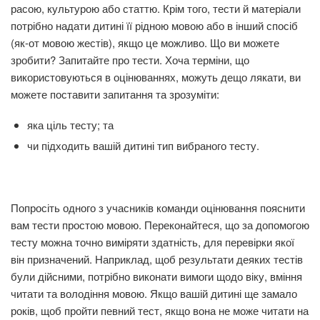
расою, культурою або статтю. Крім того, тести й матеріали
потрібно надати дитині її рідною мовою або в інший спосіб
(як-от мовою жестів), якщо це можливо. Що ви можете
зробити? Запитайте про тести. Хоча терміни, що
використовуються в оцінюваннях, можуть дещо лякати, ви
можете поставити запитання та зрозуміти:
яка ціль тесту; та
чи підходить вашій дитині тип вибраного тесту.
Попросіть одного з учасників команди оцінювання пояснити
вам тести простою мовою. Переконайтеся, що за допомогою
тесту можна точно виміряти здатність, для перевірки якої
він призначений. Наприклад, щоб результати деяких тестів
були дійсними, потрібно виконати вимоги щодо віку, вміння
читати та володіння мовою. Якщо вашій дитині ще замало
років, щоб пройти певний тест, якщо вона не може читати на