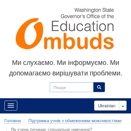
Перейти
до
основного
вмісту
Ми слухаємо.
Ми інформуємо.
Ми
допомагаємо вирішувати проблеми.
Пошук
Пошук
Tog
Ukrainian
Головна
Підтримка учнів з обмеженими можливостями
Як учень починає спеціальне навчання?