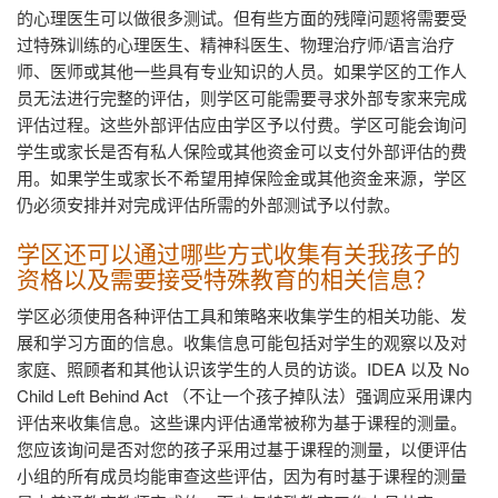
的心理医生可以做很多测试。但有些方面的残障问题将需要受
过特殊训练的心理医生、精神科医生、物理治疗师
/
语言治疗
师、医师或其他一些具有专业知识的人员。如果学区的工作人
员无法进行完整的评估，则学区可能需要寻求外部专家来完成
评估过程。这些外部评估应由学区予以付费。学区可能会询问
学生或家长是否有私人保险或其他资金可以支付外部评估的费
用。如果学生或家长不希望用掉保险金或其他资金来源，学区
仍必须安排并对完成评估所需的外部测试予以付款。
学区还可以通过哪些方式收集有关我孩子的
资格以及需要接受特殊教育的相关信息？
学区必须使用各种评估工具和策略来收集学生的相关功能、发
展和学习方面的信息。收集信息可能包括对学生的观察以及对
家庭、照顾者和其他认识该学生的人员的访谈。
IDEA
以及
No
Child Left Behind Act
（不让一个孩子掉队法）强调应采用课内
评估来收集信息。这些课内评估通常被称为基于课程的测量。
您应该询问是否对您的孩子采用过基于课程的测量，以便评估
小组的所有成员均能审查这些评估，因为有时基于课程的测量