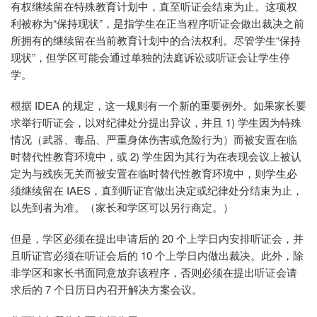
有权继续留在特殊教育计划中，直至听证会结束为止。这项权
利被称为“保持现状”，是指学生在正当程序听证会做出裁决之前
所拥有的继续留在当前教育计划中的合法权利。尽管学生“保持
现状”，但学区可能会通过单独的法庭诉讼或听证会让学生停
学。
根据 IDEA 的规定，这一规则有一个新的重要例外。如果家长要
求举行听证会，以对纪律处分提出异议，并且 1) 学生因为特殊
情况（武器、毒品、严重身体伤害或危险行为）而被安置在临
时替代性教育环境中，或 2) 学生因为其行为在表现会议上被认
定为与残疾无关而被安置在临时替代性教育环境中，则学生必
须继续留在 IAES，直到听证官做出决定或纪律处分结束为止，
以先到者为准。（家长和学区可以另行商定。）
但是，学区必须在提出申请后的 20 个上学日内安排听证会，并
且听证官必须在听证会后的 10 个上学日内做出裁决。此外，除
非学区和家长书面同意放弃该程序，否则必须在提出听证会请
求后的 7 个日历日内召开解决方案会议。