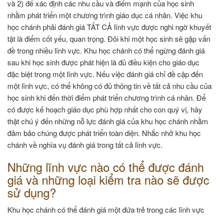
và 2) để xác định các nhu cầu và điểm mạnh của học sinh
nhằm phát triển một chương trình giáo dục cá nhân. Việc khu
học chánh phải đánh giá TẤT CẢ lĩnh vực được nghi ngờ khuyết
tật là điểm cốt yếu, quan trọng. Đôi khi một học sinh sẽ gặp vấn
đề trong nhiều lĩnh vực. Khu học chánh có thể ngừng đánh giá
sau khi học sinh được phát hiện là đủ điều kiện cho giáo dục
đặc biệt trong một lĩnh vực. Nếu việc đánh giá chỉ đề cập đến
một lĩnh vực, có thể không có đủ thông tin về tất cả nhu cầu của
học sinh khi đến thời điểm phát triển chương trình cá nhân. Để
có được kế hoạch giáo dục phù hợp nhất cho con quý vị, hãy
thật chú ý đến những nỗ lực đánh giá của khu học chánh nhằm
đảm bảo chúng được phát triển toàn diện. Nhắc nhở khu học
chánh về nghĩa vụ đánh giá trong tất cả lĩnh vực.
Những lĩnh vực nào có thể được đánh
giá và những loại kiểm tra nào sẽ được
sử dụng?
Khu học chánh có thể đánh giá một đứa trẻ trong các lĩnh vực