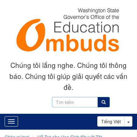
Skip
to
main
content
Chúng tôi lắng nghe. Chúng tôi thông
báo. Chúng tôi giúp giải quyết các vấn
đề.
Tìm
Tìm kiếm
kiếm
Tog
Tiếng Việt
Chào mừng!
Hỗ Trợ cho Học Sinh Khuyết Tật