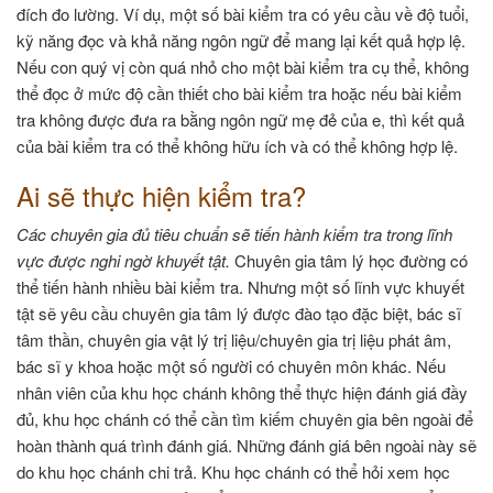
đích đo lường. Ví dụ, một số bài kiểm tra có yêu cầu về độ tuổi,
kỹ năng đọc và khả năng ngôn ngữ để mang lại kết quả hợp lệ.
Nếu con quý vị còn quá nhỏ cho một bài kiểm tra cụ thể, không
thể đọc ở mức độ cần thiết cho bài kiểm tra hoặc nếu bài kiểm
tra không được đưa ra bằng ngôn ngữ mẹ đẻ của e, thì kết quả
của bài kiểm tra có thể không hữu ích và có thể không hợp lệ.
Ai sẽ thực hiện kiểm tra?
Các chuyên gia đủ tiêu chuẩn sẽ tiến hành kiểm tra trong lĩnh
vực được nghi ngờ khuyết tật.
Chuyên gia tâm lý học đường có
thể tiến hành nhiều bài kiểm tra. Nhưng một số lĩnh vực khuyết
tật sẽ yêu cầu chuyên gia tâm lý được đào tạo đặc biệt, bác sĩ
tâm thần, chuyên gia vật lý trị liệu/chuyên gia trị liệu phát âm,
bác sĩ y khoa hoặc một số người có chuyên môn khác. Nếu
nhân viên của khu học chánh không thể thực hiện đánh giá đầy
đủ, khu học chánh có thể cần tìm kiếm chuyên gia bên ngoài để
hoàn thành quá trình đánh giá. Những đánh giá bên ngoài này sẽ
do khu học chánh chi trả. Khu học chánh có thể hỏi xem học