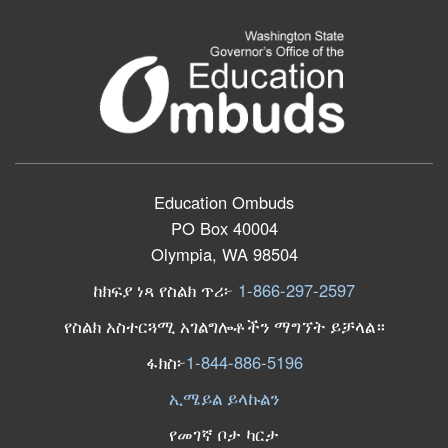
Education Ombuds
PO Box 40004
Olympia, WA 98504
ከክፍያ ነጻ የስልክ ጥሪ፦
1-866-297-2597
የስልክ አስተርጓሚ አገልግሎቶችን ማግኘት ይቻላል።
ፋክስ፦
1-844-886-5196
ኢሜይል ይላኩልን
የመገኛ ቦታ ካርታ