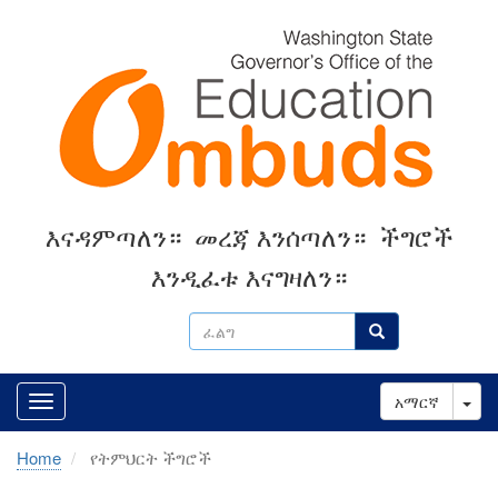
Skip
to
main
content
እናዳምጣለን።
መረጃ እንሰጣለን።
ችግሮች
እንዲፈቱ እናግዛለን።
ፈልግ
ፈልግ
Tog
አማርኛ
Home
የትምህርት ችግሮች