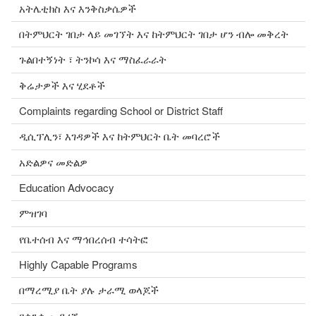
አትሌቲክስ እና እንቅስቃሴዎች
በትምህርት ገበታ ላይ መገኘት እና ከትምህርት ገበታ ሆን ብሎ መቅረት
ጉልበተኝነት ፣ ትንኮሳ እና ማስፈራራት
ቅሬታዎች እና ሂደቶች
Complaints regarding School or District Staff
ዲሲፕሊን፣ እገዳዎች እና ከትምህርት ቤት መባረሮች
አድልዎና መድልዎ
Education Advocacy
ምዝገባ
የቤተሰብ እና ማኅበረሰብ ተሳትፎ
Highly Capable Programs
በማረሚያ ቤት ያሉ ታራሚ ወላጆች
የቋንቋ መዳረሻ