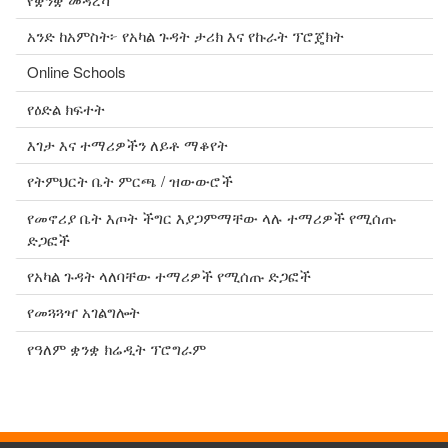
አንድ ከአምስት፦ የአካል ጉዳት ታሪክ እና የኩራት ፕሮጄክት
Online Schools
የዕድል ክፍተት
እገታ እና ተማሪዎችን ለይቶ ማቆየት
የትምህርት ቤት ምርጫ / ዝውውሮች
የመኖሪያ ቤት እጦት ችግር እያጋምማቸው ላሉ ተማሪዎች የሚሰጡ
ድጋፎች
የአካል ጉዳት ላለባቸው ተማሪዎች የሚሰጡ ድጋፎች
የመጓጓዣ አገልግሎት
የዓለም ቋንቋ ክሬዲት ፕሮግራም