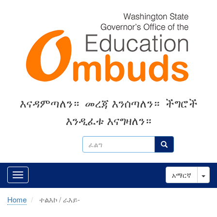
Skip
to
main
content
እናዳምጣለን።
መረጃ እንሰጣለን።
ችግሮች
እንዲፈቱ እናግዛለን።
ፈልግ
ፈልግ
Tog
አማርኛ
Home
ተልእኮ / ራእይ-