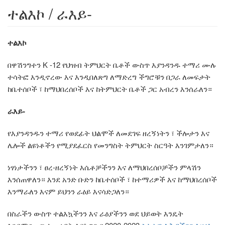
ተልእኮ / ራእይ-
ተልእኮ
በዋሽንግተን K -12 የህዝብ ትምህርት ቤቶች ውስጥ እያንዳንዱ ተማሪ ሙሉ
ተሳትፎ እንዲኖረው እና እንዲበለጽግ ለማድረግ ችግሮቹን በጋራ ለመፍታት
ከቤተሰቦች ፣ ከማህበረሰቦች እና ከትምህርት ቤቶች ጋር አብረን እንሰራለን።
ራእይ-
የእያንዳንዱን ተማሪ የወደፊት ህልሞች ለመደገፍ ዘረኝነትን ፣ ችሎታን እና
ሌሎች ልዩነቶችን የሚያደፈርስ የመንግስት ትምህርት ስርዓት እንገምታለን።
ነፃነታችንን ፣ ፀረ-ዘረኝነት እሴቶቻችንን እና ለማህበረሰቦቻችን ምላሽን
እንሰጠዋለን። እንደ አንድ ቡድን ከቤተሰቦች ፣ ከተማሪዎች እና ከማህበረሰቦች
እንማራለን እናም ይህንን ራዕይ እናሳድጋለን።
በስራችን ውስጥ ተልእኳችንን እና ራዕያችንን ወደ ህይወት እንዴት