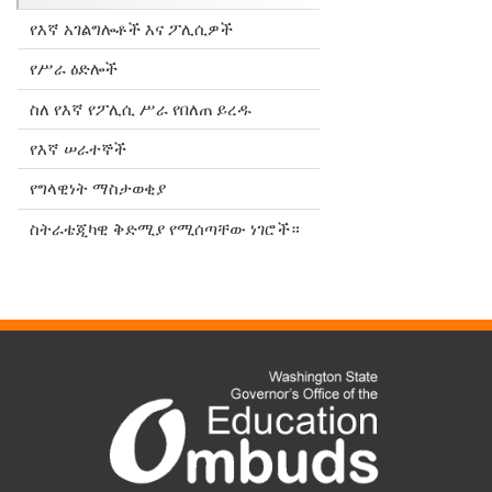
የእኛ አገልግሎቶች እና ፖሊሲዎች
የሥራ ዕድሎች
ስለ የእኛ የፖሊሲ ሥራ የበለጠ ይረዱ
የእኛ ሠራተኞች
የግላዊነት ማስታወቂያ
ስትራቴጂካዊ ቅድሚያ የሚሰጣቸው ነገሮች።