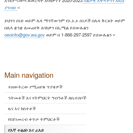
እንደምናመጣ ለመረዳት እባክዎን የ 2020-2023
ስልታዊ እቅዳችንን እዚህ
ያንብቡ
፡፡
ይህንን ሰነድ ወይም ሌላ ማንኛውንም የኦ.ኦ.ኦ ሰነዶች በሌላ ቅርጸት ወይም
በሌላ ቋንቋ ለመጠየቅ እባክዎን በኢሜል ይደውሉልን
oeoinfo@gov.wa.gov
ወይም በ 1-866-297-2597 ይደውሉልን ፡፡
Main navigation
ተዘውትረው የሚጠየቁ ጥያቄዎች
ኅትመቶች እና የትምህርት ግብዓቶች ለቤተሰቦች
ዜና እና ክስተቶች
የበይነመረብ ቀጥታ ትምህርቶች
የእኛ ተልዕኮ እና ራእይ