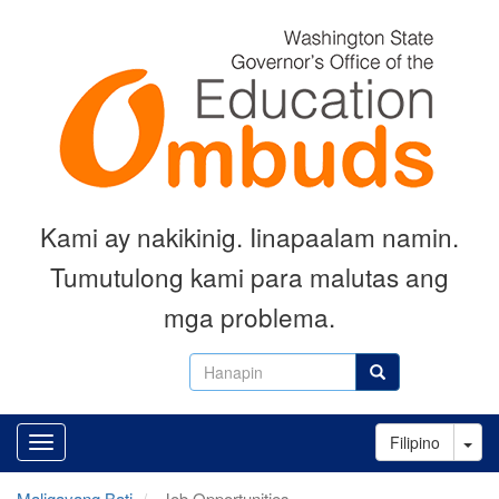
Skip
to
main
content
Kami ay nakikinig. Iinapaalam namin.
Tumutulong kami para malutas ang
mga problema.
Hanapin
Hanapin
Tog
Filipino
Maligayang Bati
Job Opportunities