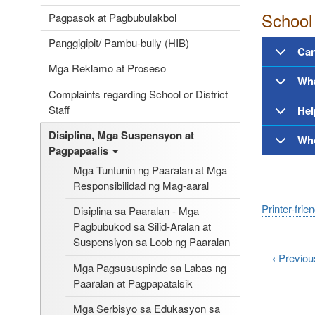
School 
Pagpasok at Pagbubulakbol
Panggigipit/ Pambu-bully (HIB)
Can
Mga Reklamo at Proseso
Wha
Complaints regarding School or District
Staff
Hel
Disiplina, Mga Suspensyon at
Who
Pagpapaalis
Mga Tuntunin ng Paaralan at Mga
Responsibilidad ng Mag-aaral
Printer-frie
Disiplina sa Paaralan - Mga
Pagbubukod sa Silid-Aralan at
Suspensiyon sa Loob ng Paaralan
‹
Previou
Mga Pagsususpinde sa Labas ng
Paaralan at Pagpapatalsik
Mga Serbisyo sa Edukasyon sa