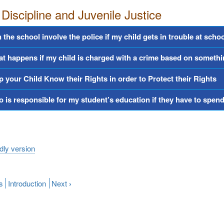
Discipline and Juvenile Justice
 the school involve the police if my child gets in trouble at scho
t happens if my child is charged with a crime based on somethi
p your Child Know their Rights in order to Protect their Rights
 is responsible for my student’s education if they have to spend
ndly version
s
Introduction
Next
›