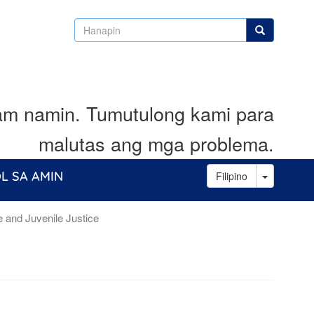
Hanapin
Hanapin
lam namin. Tumutulong kami para
malutas ang mga problema.
Toggle D
L SA AMIN
Filipino
e and Juvenile Justice