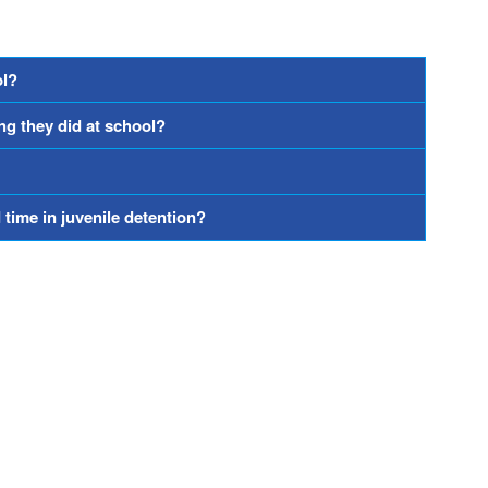
ol?
ng they did at school?
 time in juvenile detention?