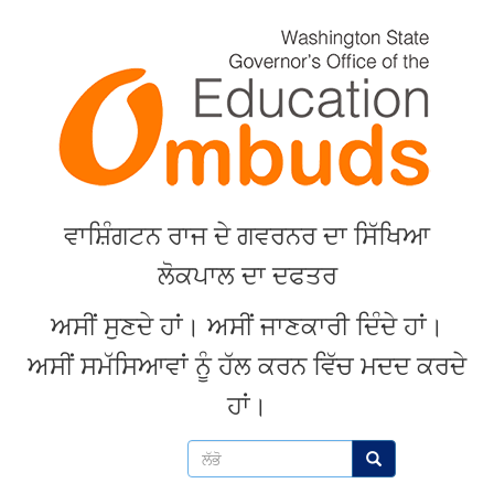
Skip
to
main
content
ਵਾਸ਼ਿੰਗਟਨ
ਰਾਜ
ਦੇ
ਗਵਰਨਰ
ਦਾ
ਸਿੱਖਿਆ
ਲੋਕਪਾਲ
ਦਾ
ਦਫਤਰ
ਅਸੀਂ
ਸੁਣਦੇ
ਹਾਂ
।
ਅਸੀਂ
ਜਾਣਕਾਰੀ
ਦਿੰਦੇ
ਹਾਂ
।
ਅਸੀਂ
ਸਮੱਸਿਆਵਾਂ
ਨੂੰ
ਹੱਲ
ਕਰਨ
ਵਿੱਚ
ਮਦਦ
ਕਰਦੇ
ਹਾਂ
।
ਲੱਭੋ
ਲੱਭੋ