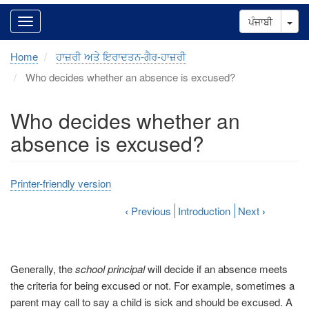
Tog
ਪੰਜਾਬੀ
Home
ਹਾਜ਼ਰੀ ਅਤੇ ਇਰਾਦਤਨ-ਗੈਰ-ਹਾਜ਼ਰੀ
Who decides whether an absence is excused?
Who decides whether an
absence is excused?
Printer-friendly version
‹
Previous
Introduction
Next
›
Generally, the
school principal
will decide if an absence meets
the criteria for being excused or not. For example, sometimes a
parent may call to say a child is sick and should be excused. A