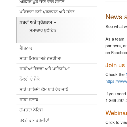
ਅਕਸਰ ਪੁੱਛੇ ਜਾਣ ਵਾਲੇ ਸਵਾਲ
ਪਰਿਵਾਰਾਂ ਲਈ ਪ੍ਰਕਾਸ਼ਨ ਅਤੇ ਸਰੋਤ
News a
ਖ਼ਬਰਾਂ ਅਤੇ ਪ੍ਰੋਗਰਾਮ
See what we
ਸਮਾਚਾਰ ਬੁਲੇਟਿਨ
As a team, 
partners, a
ਵੈਬਿਨਾਰ
on Faceboo
ਸਾਡਾ ਮਿਸ਼ਨ ਅਤੇ ਨਜ਼ਰੀਆ
Join us
ਸਾਡੀਆਂ ਸੇਵਾਵਾਂ ਅਤੇ ਪਾਲਿਸੀਆਂ
Check the
ਨੌਕਰੀ ਦੇ ਮੌਕੇ
https://ww
ਸਾਡੇ ਪਾਲਿਸੀ ਕੰਮ ਬਾਰੇ ਹੋਰ ਜਾਣੋ
If you need
ਸਾਡਾ ਸਟਾਫ
1-866-297-2
ਗੁੱਪਤਤਾ ਨੋਟਿਸ
Webina
ਰਣਨੀਤਕ ਤਰਜੀਹਾਂ
Click to vi