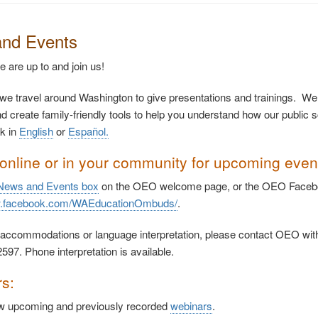
nd Events
 are up to and join us!
we travel around Washington to give presentations and trainings. We 
nd create family-friendly tools to help you understand how our public
k in
English
or
Español
.
 online or in your community for upcoming even
News and Events box
on the OEO welcome page, or the OEO Facebo
w.facebook.com/WAEducationOmbuds/
.
 accommodations or language interpretation, please contact OEO with
597. Phone interpretation is available.
rs:
ew upcoming and previously recorded
webinars
.