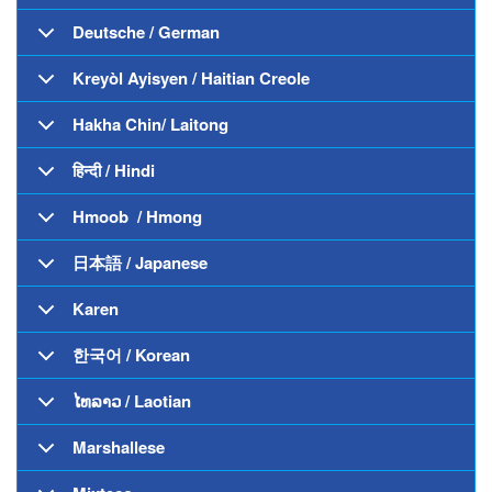
Deutsche / German
Kreyòl Ayisyen / Haitian Creole
Hakha Chin/ Laitong
हिन्दी / Hindi
Hmoob / Hmong
日本語 / Japanese
Karen
한국어 / Korean
ໄທລາວ / Laotian
Marshallese