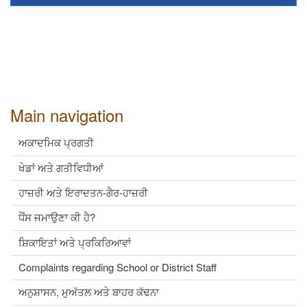
Main navigation
ਅਕਾਦਮਿਕ ਪ੍ਰਗਤੀ
ਖੇਡਾਂ ਅਤੇ ਗਤੀਵਿਧੀਆਂ
ਹਾਜ਼ਰੀ ਅਤੇ ਇਰਾਦਤਨ-ਗੈਰ-ਹਾਜ਼ਰੀ
ਧੌਂਸ ਜਮਾਉਣਾ ਕੀ ਹੈ?
ਸ਼ਿਕਾਇਤਾਂ ਅਤੇ ਪ੍ਰਕਿਰਿਆਵਾਂ
Complaints regarding School or District Staff
ਅਨੁਸ਼ਾਸਨ, ਮੁਅੱਤਲ ਅਤੇ ਬਾਹਰ ਕੱਢਨਾ