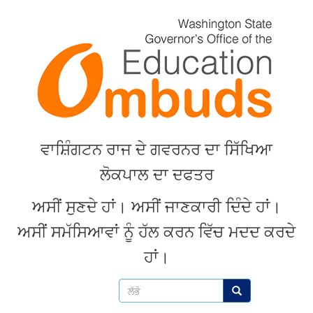
Skip
to
main
content
ਵਾਸ਼ਿੰਗਟਨ
ਰਾਜ
ਦੇ
ਗਵਰਨਰ
ਦਾ
ਸਿੱਖਿਆ
ਲੋਕਪਾਲ
ਦਾ
ਦਫਤਰ
ਅਸੀਂ
ਸੁਣਦੇ
ਹਾਂ
।
ਅਸੀਂ
ਜਾਣਕਾਰੀ
ਦਿੰਦੇ
ਹਾਂ
।
ਅਸੀਂ
ਸਮੱਸਿਆਵਾਂ
ਨੂੰ
ਹੱਲ
ਕਰਨ
ਵਿੱਚ
ਮਦਦ
ਕਰਦੇ
ਹਾਂ
।
ਲੱਭੋ
ਲੱਭੋ