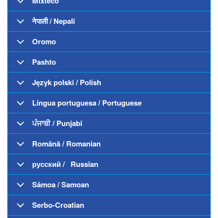
Mixteco
नेपाली / Nepali
Oromo
Pashto
Język polski / Polish
Língua portuguesa / Portuguese
ਪੰਜਾਬੀ / Punjabi
Română / Romanian
русский / Russian
Sāmoa / Samoan
Serbo-Croatian