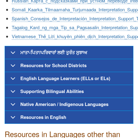
Russian_Карта_с_подсказками_при_устном_переводе_Interp
Somali_Kaarka_Tilmaamaha_Turjumaada_Interpretation_Supp
Spanish_Consejos_de_Interpretación_Interpretation_Support_
Tagalog_Kard_ng_mga_Tip_sa_Pagsasalin_Interpretation_Sup
Vietnamese_Thẻ_Lời_khuyên_phiên_dịch_Interpretation_Supp
ਮਾਤਾ-ਪਿਤਾ/ਪਰਿਵਾਰਾਂ ਲਈ ਤੁਰੰਤ ਸੁਝਾਅ
Resources for School Districts
English Language Learners (ELLs or ELs)
Supporting Bilingual Abilities
Native American / Indigenous Languages
Resources in English
Resources in Languages other than