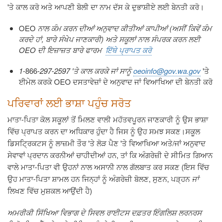
'
ਤੇ
ਕਾਲ
ਕਰੋ
ਅਤੇ
ਆਪਣੀ
ਬੋਲੀ
ਦਾ
ਨਾਮ
ਦੱਸ
ਕੇ
ਦੁਭਾਸ਼ੀਏ
ਲਈ
ਬੇਨਤੀ
ਕਰੋ
।
OEO
ਨਾਲ
ਕੰਮ
ਕਰਨ
ਦੀਆਂ
ਅਨੁਵਾਦ
ਕੀਤੀਆਂ
ਕਾਪੀਆਂ
(
ਅਸੀਂ
ਕਿਵੇਂ
ਕੰਮ
ਕਰਦੇ
ਹਾਂ
,
ਬਾਰੇ
ਸੰਖੇਪ
ਜਾਣਕਾਰੀ
)
ਅਤੇ
ਸਕੂਲਾਂ
ਨਾਲ
ਸੰਪਰਕ
ਕਰਨ
ਲਈ
OEO
ਦੀ
ਇਜ਼ਾਜ਼ਤ
ਬਾਰੇ
ਫਾਰਮ
ਇੱਥੇ ਪ੍ਰਾਪਤ ਕਰੋ
1-
866
-297-2597 '
ਤੇ
ਕਾਲ
ਕਰਕੇ
ਜਾਂ
ਸਾਨੂੰ
oeoinfo@gov.wa.gov
'
ਤੇ
ਈਮੇਲ
ਕਰਕੇ
OEO
ਦਸਤਾਵੇਜ਼ਾਂ
ਦੇ
ਅਨੁਵਾਦ
ਜਾਂ
ਵਿਆਖਿਆ
ਦੀ
ਬੇਨਤੀ
ਕਰੋ
ਪਰਿਵਾਰਾਂ
ਲਈ
ਭਾਸ਼ਾ
ਪਹੁੰਚ
ਸਰੋਤ
ਮਾਤਾ
-
ਪਿਤਾ
ਕੋਲ
ਸਕੂਲਾਂ
ਤੋਂ
ਮਿਲਣ
ਵਾਲੀ
ਮਹੱਤਵਪੂਰਨ
ਜਾਣਕਾਰੀ
ਨੂੰ
ਉਸ
ਭਾਸ਼ਾ
ਵਿੱਚ
ਪ੍ਰਾਪਤ
ਕਰਨ
ਦਾ
ਅਧਿਕਾਰ
ਹੁੰਦਾ
ਹੈ
ਜਿਸ
ਨੂੰ
ਉਹ
ਸਮਝ
ਸਕਣ
।
ਸਕੂਲ
ਡਿਸਟ੍ਰਿਕਟਸ
ਨੂੰ
ਲਾਜ਼ਮੀ
ਤੌਰ
'
ਤੇ
ਲੋੜ
ਪੈਣ
'
ਤੇ
ਵਿਆਖਿਆ
ਅਤੇ
/
ਜਾਂ
ਅਨੁਵਾਦ
ਸੇਵਾਵਾਂ
ਪ੍ਰਦਾਨ
ਕਰਨੀਆਂ
ਚਾਹੀਦੀਆਂ
ਹਨ
,
ਤਾਂ
ਕਿ
ਅੰਗਰੇਜ਼ੀ
ਦੇ
ਸੀਮਿਤ
ਗਿਆਨ
ਵਾਲੇ
ਮਾਤਾ
-
ਪਿਤਾ
ਵੀ
ਉਹਨਾਂ
ਨਾਲ
ਅਸਾਨੀ
ਨਾਲ
ਗੱਲਬਾਤ
ਕਰ
ਸਕਣ
(
ਇਸ
ਵਿੱਚ
ਉਹ
ਮਾਤਾ
-
ਪਿਤਾ
ਸ਼ਾਮਲ
ਹਨ
ਜਿਨ੍ਹਾਂ
ਨੂੰ
ਅੰਗਰੇਜ਼ੀ
ਬੋਲਣ
,
ਸੁਣਨ
,
ਪੜ੍ਹਨ
ਜਾਂ
ਲਿਖਣ
ਵਿੱਚ
ਮੁਸ਼ਕਲ
ਆਉਂਦੀ
ਹੈ
)
ਅਮਰੀਕੀ
ਸਿੱਖਿਆ
ਵਿਭਾਗ
ਦੇ
ਸਿਵਲ
ਰਾਈਟਸ
ਦਫ਼ਤਰ
ਇੰਗਲਿਸ਼
ਲਰਨਰਸ