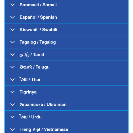
Soomaali / Somali
Español / Spanish
Kiswahili / Swahili
Tagalog / Tagalog
தமிழ் / Tamil
తెలుగు / Telugu
ไทย / Thai
Tigrinya
Українська / Ukrainian
ไทย / Urdu
Tiếng Việt / Vietnamese