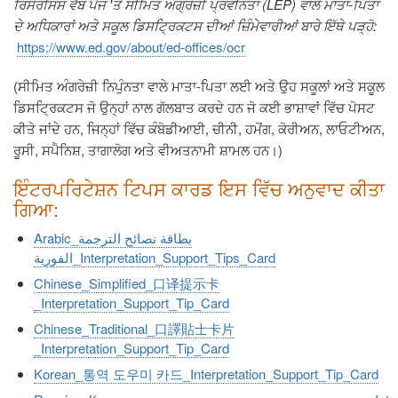
ਰਿਸੋਰਸਿਸ
ਵੈੱਬ
ਪੇਜ
'
ਤੇ
ਸੀਮਿਤ
ਅੰਗ੍ਰੇਜ਼ੀ
ਪ੍ਰਵੀਨਤਾ
(LEP)
ਵਾਲੇ
ਮਾਤਾ
-
ਪਿਤਾ
ਦੇ
ਅਧਿਕਾਰਾਂ
ਅਤੇ
ਸਕੂਲ
ਡਿਸਟ੍ਰਿਕਟਸ
ਦੀਆਂ
ਜ਼ਿੰਮੇਵਾਰੀਆਂ
ਬਾਰੇ
ਇੱਥੇ
ਪੜ੍ਹੋ
:
https://www.ed.gov/about/ed-offices/ocr
(
ਸੀਮਿਤ
ਅੰਗਰੇਜ਼ੀ
ਨਿਪੁੰਨਤਾ
ਵਾਲੇ
ਮਾਤਾ
-
ਪਿਤਾ
ਲਈ
ਅਤੇ
ਉਹ
ਸਕੂਲਾਂ
ਅਤੇ
ਸਕੂਲ
ਡਿਸਟ੍ਰਿਕਟਸ
ਜੋ
ਉਨ੍ਹਾਂ
ਨਾਲ
ਗੱਲਬਾਤ
ਕਰਦੇ
ਹਨ
ਜੋ
ਕਈ
ਭਾਸ਼ਾਵਾਂ
ਵਿੱਚ
ਪੋਸਟ
ਕੀਤੇ
ਜਾਂਦੇ
ਹਨ
,
ਜਿਨ੍ਹਾਂ
ਵਿੱਚ
ਕੰਬੋਡੀਆਈ
,
ਚੀਨੀ
,
ਹਮੋਂਗ
,
ਕੋਰੀਅਨ
,
ਲਾਓਟੀਅਨ
,
ਰੂਸੀ
,
ਸਪੈਨਿਸ਼
,
ਤਾਗਾਲੋਗ
ਅਤੇ
ਵੀਅਤਨਾਮੀ
ਸ਼ਾਮਲ
ਹਨ
।
)
ਇੰਟਰਪਰਿਟੇਸ਼ਨ ਟਿਪਸ ਕਾਰਡ ਇਸ ਵਿੱਚ ਅਨੁਵਾਦ ਕੀਤਾ
ਗਿਆ:
Arabic_بطاقة نصائح الترجمة
الفورية_Interpretation_Support_Tips_Card
Chinese_Simplified_口译提示卡
_Interpretation_Support_Tip_Card
Chinese_Traditional_口譯貼士卡片
_Interpretation_Support_Tip_Card
Korean_통역 도우미 카드_Interpretation_Support_Tip_Card