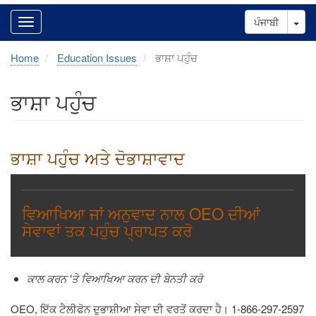
Tog
ਪੰਜਾਬੀ
Home
Education Issues
ਭਾਸ਼ਾ ਪਹੁੰਚ
ਭਾਸ਼ਾ ਪਹੁੰਚ
ਭਾਸ਼ਾ
ਪਹੁੰਚ
ਅਤੇ
ਦੋਭਾਸ਼ਾਵਾਦ
ਵਿਆਖਿਆ ਜਾਂ ਅਨੁਵਾਦ ਨਾਲ
OEO
ਦੀਆਂ
ਸੇਵਾਵਾਂ ਤਕ ਪਹੁੰਚ ਪ੍ਰਾਪਤ ਕਰੋ
ਕਾਲ ਕਰਨ
'
ਤੇ ਵਿਆਖਿਆ ਕਰਨ ਦੀ ਬੇਨਤੀ ਕਰੋ
OEO,
ਇੱਕ
ਟੈਲੀਫੋਨ
ਦੁਭਾਸ਼ੀਆ
ਸੇਵਾ
ਦੀ
ਵਰਤੋਂ
ਕਰਦਾ
ਹੈ
।
1-866-297-2597