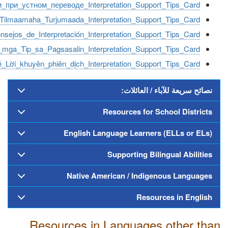
_при_устном_переводе_Interpretation_Support_Tips_Card
Tilmaamaha_Turjumaada_Interpretation_Support_Tips_Card
sejos_de_Interpretación_Interpretation_Support_Tips_Card
mga_Tip_sa_Pagsasalin_Interpretation_Support_Tips_Card
_Lời_khuyên_phiên_dịch_Interpretation_Support_Tips_Card
نصائح سريعة للآباء / العائلات:
Resources for School Districts
English Language Learners (ELLs or ELs)
Supporting Bilingual Abilities
Native American / Indigenous Languages
Resources in English
Resources in Languages other than