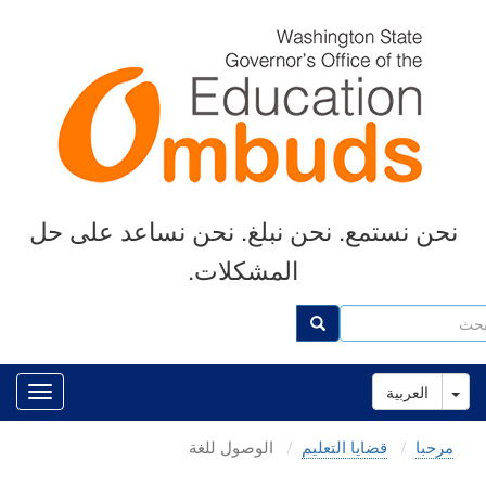
Skip
to
main
content
نحن نستمع. نحن نبلغ. نحن نساعد على حل
المشكلات.
ث
بحث
Toggle Dropdown
العربية
مرحبا
قضايا التعليم
الوصول للغة