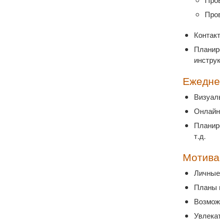
Про
Контак
Планир
инструк
Ежедне
Визуал
Онлайн 
Планиро
т.д.
Мотива
Личные
Планы 
Возмож
Увлека