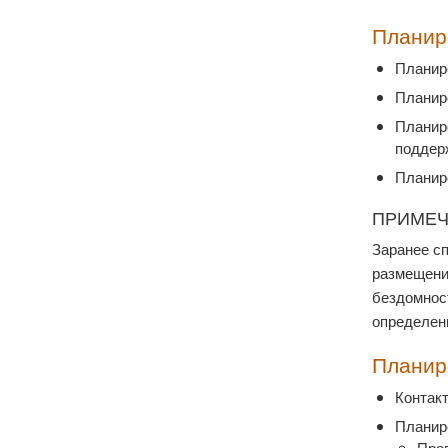
Планир
Планир
Планир
Планир
поддерж
Планир
ПРИМЕ
Заранее с
размещение
бездомност
определен
Планир
Контак
Планир
Про