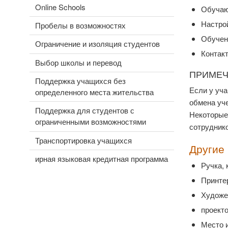
Online Schools
Обучаю
Настрой
Пробелы в возможностях
Обучен
Ограничение и изоляция студентов
Контак
Выбор школы и перевод
ПРИМЕ
Поддержка учащихся без
Если у уча
определенного места жительства
обмена уче
Поддержка для студентов с
Некоторые 
ограниченными возможностями
сотруднико
Транспортировка учащихся
Другие
ирная языковая кредитная программа
Ручка, 
Принтер
Художе
проект
Место 