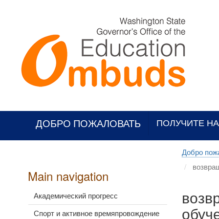
Skip
to
main
content
ДОБРО ПОЖАЛОВАТЬ
ПОЛУЧИТЕ Н
Добро пож
возвращ
Main navigation
возв
Академический прогресс
обуч
Спорт и активное времяпровождение