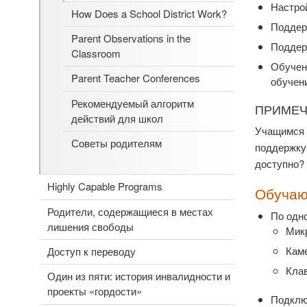
Настрой
How Does a School District Work?
Поддер
Parent Observations in the
Поддер
Classroom
Обучени
Parent Teacher Conferences
обучен
Рекомендуемый алгоритм
ПРИМЕ
действий для школ
Учащимся 
Советы родителям
поддержку 
доступно? 
Highly Capable Programs
Обучаю
Родители, содержащиеся в местах
По одн
лишения свободы
Микр
Каме
Доступ к переводу
Клав
Один из пяти: история инвалидности и
проекты «гордости»
Подклю