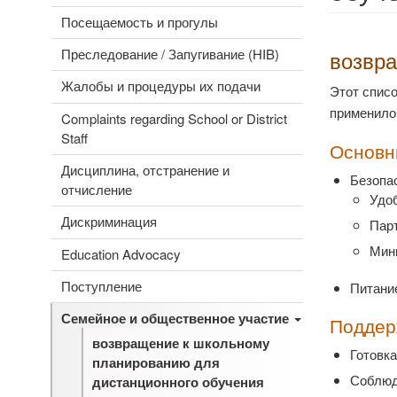
Посещаемость и прогулы
Преследование / Запугивание (HIB)
возвра
Жалобы и процедуры их подачи
Этот спис
применило 
Complaints regarding School or District
Staff
Основн
Дисциплина, отстранение и
Безопа
отчисление
Удо
Дискриминация
Парт
Мин
Education Advocacy
Поступление
Питание
Семейное и общественное участие
Поддер
возвращение к школьному
Готовка
планированию для
Соблюд
дистанционного обучения