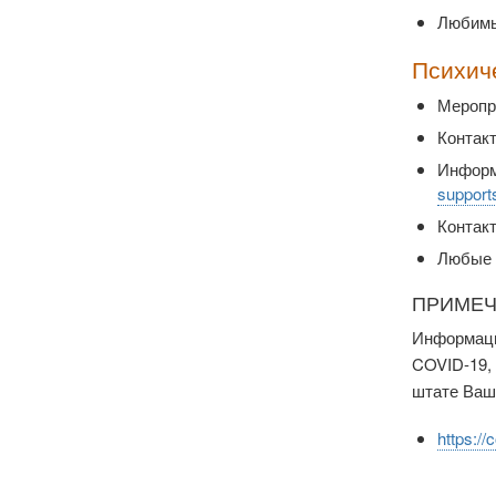
Любимы
Психич
Меропр
Контак
Информа
supports
Контак
Любые 
ПРИМЕ
Информаци
COVID-19, 
штате Ваши
https://