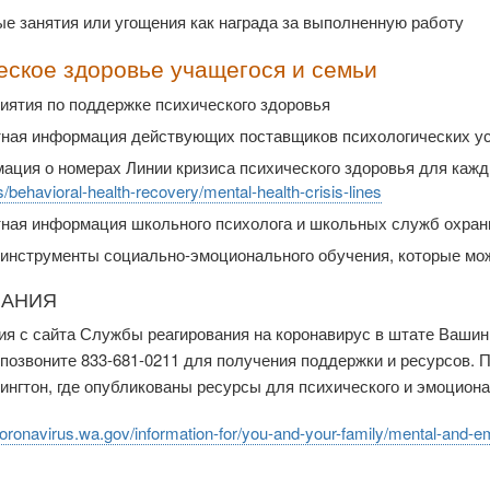
е занятия или угощения как награда за выполненную работу
еское здоровье учащегося и семьи
иятия по поддержке психического здоровья
тная информация действующих поставщиков психологических ус
ция о номерах Линии кризиса психического здоровья для каждг
/behavioral-health-recovery/mental-health-crisis-lines
тная информация школьного психолога и школьных служб охран
инструменты социально-эмоционального обучения, которые мож
ЧАНИЯ
я с сайта Службы реагирования на коронавирус в штате Вашинг
позвоните 833-681-0211 для получения поддержки и ресурсов. 
нгтон, где опубликованы ресурсы для психического и эмоциона
coronavirus.wa.gov/information-for/you-and-your-family/mental-and-em