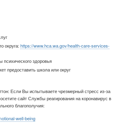
луг
о округа:
https://www.hca.wa.gov/health-care-services-
ы психического здоровья
ет предоставить школа или округ
тон: Если Вы испытываете чрезмерный стресс из-за
Посетите сайт Службы реагирования на коронавирус в
льного благополучия:
otional-well-being