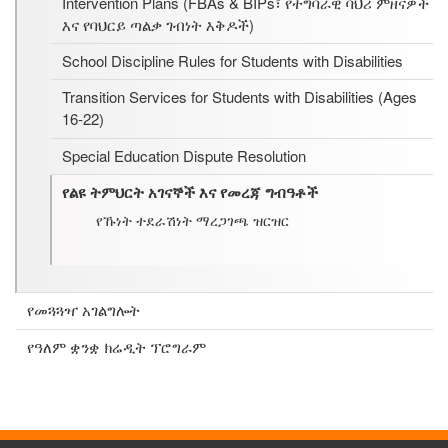
Intervention Plans (FBAs & BIPs፣ የተግባራዊ ባህሪ ምዘናዎች
እና የባህርይ ጣልቃ ገብነት እቅዶች)
School Discipline Rules for Students with Disabilities
Transition Services for Students with Disabilities (Ages
16-22)
Special Education Dispute Resolution
የልዩ ትምህርት አገናኞች እና የመረጃ ግብዓቶች
የኹነት ተደራሽነት ማረጋገጫ ዝርዝር
የመጓጓዣ አገልግሎት
የዓለም ቋንቋ ክሬዲት ፕሮግራም