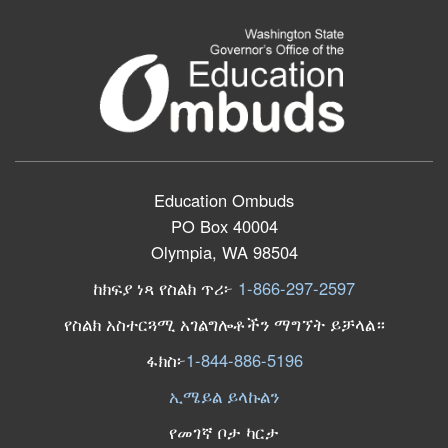
Education Ombuds
PO Box 40004
Olympia, WA 98504
ከክፍያ ነጻ የስልክ ጥሪ፦
1-866-297-2597
የስልክ አስተርጓሚ አገልግሎቶችን ማግኘት ይቻላል።
ፋክስ፦
1-844-886-5196
ኢሜይል ይላኩልን
የመገኛ ቦታ ካርታ