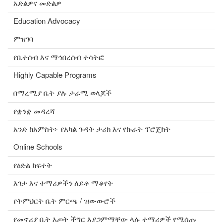
አድልዎና መድልዎ
Education Advocacy
ምዝገባ
የቤተሰብ እና ማኅበረሰብ ተሳትፎ
Highly Capable Programs
በማረሚያ ቤት ያሉ ታራሚ ወላጆች
የቋንቋ መዳረሻ
አንድ ከአምስት፦ የአካል ጉዳት ታሪክ እና የኩራት ፕሮጄክት
Online Schools
የዕድል ክፍተት
እገታ እና ተማሪዎችን ለይቶ ማቆየት
የትምህርት ቤት ምርጫ / ዝውውሮች
የመኖሪያ ቤት እጦት ችግር እያጋምማቸው ላሉ ተማሪዎች የሚሰጡ