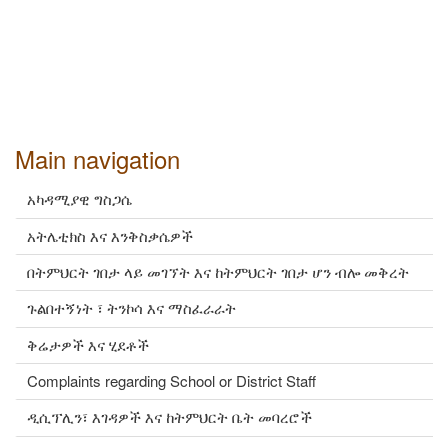
Main navigation
አካዳሚያዊ ግስጋሴ
አትሌቲክስ እና እንቅስቃሴዎች
በትምህርት ገበታ ላይ መገኘት እና ከትምህርት ገበታ ሆን ብሎ መቅረት
ጉልበተኝነት ፣ ትንኮሳ እና ማስፈራራት
ቅሬታዎች እና ሂደቶች
Complaints regarding School or District Staff
ዲሲፕሊን፣ እገዳዎች እና ከትምህርት ቤት መባረሮች