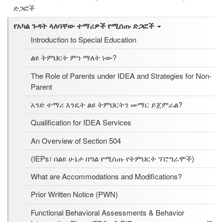
ድጋፎች
የአካል ጉዳት ላለባቸው ተማሪዎች የሚሰጡ ድጋፎች
Introduction to Special Education
ልዩ ትምህርት ምን ማለት ነው?
The Role of Parents under IDEA and Strategies for Non-
Parent
አንድ ተማሪ እንዴት ልዩ ትምህርትን መማር ይጀምራል?
Qualification for IDEA Services
An Overview of Section 504
(IEPs፣ በልዩ ሁኔታ በግል የሚሰጡ የትምህርት ፕሮግራሞች)
What are Accommodations and Modifications?
Prior Written Notice (PWN)
Functional Behavioral Assessments & Behavior