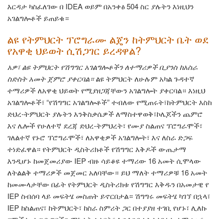
እርዳታ ካስፈለገው በ IDEA ወይም በአንቀፅ 504 ስር ያሉትን እነዚህን
አገልግሎቶች ይጠይቁ።
ልዩ የትምህርት ፕሮግራሙ ልጄን ከትምህርት ቤት ወደ
የአዋቂ ህይወት ሲሽጋገር ይረዳዋል?
አዎ፣ ልዩ ትምህርት የሽግግር አገልግሎቶችን ለተማሪዎች ቢያንስ ከአስራ
ስድስት አመት ጀምሮ ያቀርባል።
ልዩ ትምህርት ለሁሉም አካል ጉዳተኛ
ተማሪዎች ለአዋቂ ህይወት የሚያዘጋጃቸውን አገልግሎት ያቀርባል። እነዚህ
አገልግሎቶች፣ “የሽግግር አገልግሎቶች” ተብለው የሚጠሩት፣ከትምህርት እስከ
ድህረ-ትምህርት ያሉትን እንቅስቃሴዎች ለማስተዋወቅ፣ኮሌጆችን ጨምሮ
እና ሌሎች የሁለተኛ ደረጃ ድህረ-ትምህረት፣ የሙያ ስልጠና ፕሮግራሞች፣
ገለልተኛ የኑሮ ፕሮግራሞች፣ ለአዋቂዎች አገልግሎት፣ እና ለስራ ድጋፍ
ተነድፈዋል። የትምህርት ዲስትሪክቶች የሽግግር እቅዶች ውጤታማ
እንዲሆኑ ከመጀመሪያው IEP ብዙ ሳይቆዩ ተማሪው 16 አመት ሲሞላው
ለትልልቅ ተማሪዎች መጀመር አለባቸው። ይህ ማለት ተማሪዎቹ 16 አመት
ከመሙላታቸው በፊት የትምህርት ዲስትሪክቱ የሽግግር እቅዱን በአመታዊ የ
IEP ስብሰባ ላይ መፍትሄ መስጠት ይኖርበታል። ሽግግሩ መፍትሄ ካገኘ በኋላ፣
IEP ከስልጠና፣ ከትምህርት፣ ከስራ ስምሪት ጋር በተያያዘ ተገቢ የሆኑ፣ ሊለኩ