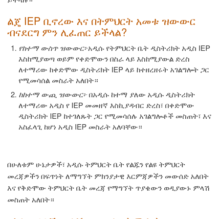
ልጄ IEP ቢኖረው እና በትምህርት አመቱ ዝውውር
ብናደርግ ምን ሊፈጠር ይችላል?
የከተማ ውስጥ ዝውውር፦
አዲሱ የትምህርት ቤት ዲስትሪክት አዲስ IEP
እስከሚያወጣ ወይም የቀድሞውን በስራ ላይ እስከሚያውል ድረስ
ለተማሪው ከቀድሞው ዲስትሪክት IEP ላይ ከተዘረዘሩት አገልግሎት ጋር
የሚመሳሰል መስራት አለበት።
ከከተማ ውጪ ዝውውር፦
በአዲሱ ከተማ ያለው አዲሱ ዲስትሪክት
ለተማሪው አዲስ የ IEP መመዘኛ እስኪያዳብር ድረስ፣ በቀድሞው
ዲስትሪክት IEP ከተገለጹት ጋር የሚመሳሰሉ አገልግሎቶች መስጠት፣ እና
አስፈላጊ ከሆነ አዲስ IEP መስራት አለባቸው።
በሁለቱም ሁኔታዎች፣ አዲሱ ትምህርት ቤት የልጁን የልዩ ትምህርት
መረጃዎችን በፍጥነት ለማግኘት ምክንያታዊ እርምጃዎችን መውሰድ አለበት
እና የቅድሞው ትምህርት ቤት መረጃ የማግኘት ጥያቄውን ወዲያውኑ ምላሽ
መስጠት አለበት።