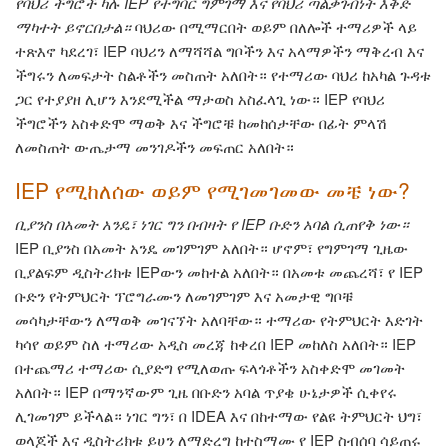
የባህሪ ችግሮች ካሉ IEP የተግባር ግምገማ እና የባህሪ ጣልቃገብነት እቅድ
ማካተት ይኖርበታል።
ባህሪው በሚማርበት ወይም በለሎች ተማሪዎች ላይ
ተጽእኖ ካደረገ፣ IEP ባህሪን ለማሻሻል ግቦችን እና አላማዎችን ማቅረብ እና
ችግሩን ለመፍታት ስልቶችን መስጠት አለበት። የተማሪው ባህሪ ከአካል ጉዳቱ
ጋር የተያያዘ ሊሆን እንደሚችል ማታወስ አስፈላጊ ነው። IEP የባህሪ
ችግሮችን አስቀድሞ ማወቅ እና ችግሮቹ ከመከሰታቸው በፊት ምላሽ
ለመስጠት ውጤታማ መንገዶችን መፍጠር አለበት።
IEP የሚከለሰው ወይም የሚገመገመው መቼ ነው?
ቢያንስ በአመት አንዴ፣ ነገር ግን በብዛት የ IEP ቡድን አባል ሲጠየቅ ነው።
IEP ቢያንስ በአመት አንዴ መገምገም አለበት። ሆኖም፣ የግምገማ ጊዜው
ቢያልፍም ዲስትሪክቱ IEPውን መከተል አለበት። በአመቱ መጨረሻ፣ የ IEP
ቡድን የትምህርት ፕሮግራሙን ለመገምገም እና አመታዊ ግቦቹ
መሳካታቸውን ለማወቅ መገናኘት አለባቸው። ተማሪው የትምህርት እድገት
ካሳየ ወይም ስለ ተማሪው አዲስ መረጃ ከቀረበ IEP መከለስ አለበት። IEP
በተጨማሪ ተማሪው ሲያድግ የሚለወጡ ፍላጎቶችን አስቀድሞ መገመት
አለበት። IEP በማንኛውም ጊዜ በቡድን አባል ጥያቄ ሁኔታዎች ሲቀየሩ
ሊገመገም ይችላል። ነገር ግን፣ በ IDEA እና በከተማው የልዩ ትምህርት ህግ፣
ወላጆች እና ዲስትሪክቱ ይሀን ለማድረግ ከተስማሙ የ IEP ስብሰባ ሳይጠሩ