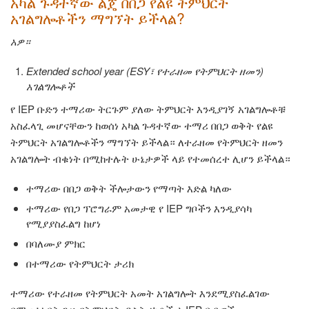
አካል ጉዳተኛው ልጄ በበጋ የልዩ ትምህርት
አገልግሎቶችን ማግኘት ይችላል?
አዎ።
Extended school year (ESY፣ የተራዘመ የትምህርት ዘመን)
አገልግሎቶች
የ IEP ቡድን ተማሪው ትርጉም ያለው ትምህርት እንዲያገኝ አገልግሎቶቹ
አስፈላጊ መሆናቸውን ከወሰነ አካል ጉዳተኛው ተማሪ በበጋ ወቅት የልዩ
ትምህርት አገልግሎቶችን ማግኘት ይችላል። ለተራዘመ የትምህርት ዘመን
አገልግሎት ብቁነት በሚከተሉት ሁኔታዎች ላይ የተመሰረተ ሊሆን ይችላል።
ተማሪው በበጋ ወቅት ችሎታውን የማጣት እድል ካለው
ተማሪው የበጋ ፕሮግራም አመታዊ የ IEP ግቦችን እንዲያሳካ
የሚያያስፈልግ ከሆነ
በባለሙያ ምክር
በተማሪው የትምህርት ታሪክ
ተማሪው የተራዘመ የትምህርት አመት አገልግሎት እንደሚያስፈልገው