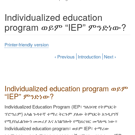
Individualized education
program ወይም “IEP” ምንድነው?
Printer-friendly version
‹
Previous
Introduction
Next
›
Individualized education program ወይም
“IEP” ምንድነው?
Individualized Education Program (IEP፣ ግለሰባዊ የትምህርት
ፕሮግራም) አካል ጉዳተኛ ተማሪ ትርጉም ያለው ትምህርት እንዲያገኝ
የሚያስፈልገውን መመሪያ እና አገልግሎት የሚዘረዝር መግለጫ ነው።
Individualized education program፣ ወይም IEP፣ ተማሪው