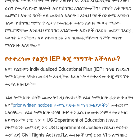
የሚችሉ ቀጣይ ግቦችን ማካተት አለበት፣ እና እንደ አስፈላጊነቱ ተማሪው፣
ራስን የመቻል የኑሮ ክህሎት እና የሽግግር አገልግሎቶችን፣ የጥናት አቅጣጫን
ጨምሮ፣ እነዚህ ግቦች ላይ መድረስ አለበት። እነዚህ ግቦች በእድሜ አግባብ
ባለው የሽግግር ግምገማ ላይ የተመሰረቱ መሆን አለባቸው። ተማሪው
የሚያገኛቸው እንደዚህ የሽግግር አገልግሎት አይነቶች በእርሱ ወይም በእርሷ
ፍላጎት እና ምርጫ ላይ የተመሰረቱ እና ክህሎቶቻቸውን ግምት ውስጥ
ማስገባት አለባቸው።
የተተረጎመ የልጄን IEP ቅጂ ማግኘት እችላለሁ?
አዎ፣ የልጅዎን Individualized Educational Plan (IEP፣ ግላዊ የድደረገ
ትምህርታዊ ዕቅድ) መረዳት እንዲችሉ ከፈለጉት የተተረጎመ ቅጂ ማግኘት
መቻል አለብዎት።
በልዩ ትምህርት ህጎች መሠረት፣ ዲስትሪክቶች የልዩ ትምህርት ፈቃድ ቅጾችን
እና
“
prior written notices ቀዳሚ የጽሑፍ ማሳወቂያዎችን
”
መተርጎም
አለባቸው። የልዩ ትምህርት ህጎቹ IEP ን እራሱ ስለመተርጎም የተለየ ነገር
አይናገሩም። ነገር ግን፣ የ US Department of Education (የዩኤስ
የትምህርት መምሪያ) እና US Department of Justice (የዩኤስ የፍትህ
መምሪያ) Civil Rights Act (የሲቪል መብቶች ህግ) ርዕስ VI ን ለማክበር