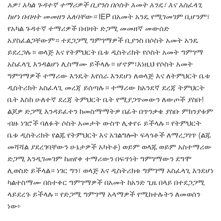
አዎ፣ አካል ጉዳተኛ ተማሪዎች ቢያንስ በሶስት አመት አንዴ፣ እና አስፈላጊ
ከሆነ በብዛት መመዘን አለባቸው።
IEP በአመት አንዴ የሚገመገም ቢሆንም፣
የአካል ጉዳተኛ ተማሪዎች በብዛት ድጋሚ መመዘኛ መውሰድ
አያስፈልጋቸውም። ተደጋጋሚ ግምገማዎች ቢያንስ በሶስት አመት አንዴ
ይደረጋሉ። ወላጅ እና የትምህርት ቤቱ ዲስትሪክት የሶስት አመት ግምገማ
አስፈላጊ እንዳልሆነ ሊስማሙ ይችላሉ። ሆኖም፣እነዚህ የሶስት አመት
ግምገማዎች ተማሪው እንዴት እየሰራ እንደሆነ ለወላጅ እና ለትምህርት ቤቱ
ዲስትሪክት አስፈላጊ መረጃ ይሰጣሉ። ተማሪው ከአንደኛ ደረጃ ትምህርት
ቤት እስከ ሁለተኛ ደረጃ ትምህርት ቤት የሚያጋጥመውን ለውጦች ያስቡ!
ልጆዎ ድጋሚ እንዳይፈተን ከመስማማትዎ በፊት በጥንቃቄ ያስቡ ምክንያቱም
ብዙ ነገሮች ባለፉት ሶስት አመታት ውስጥ ሊቀየሩ ይችላሉ። የትምህርት
ቤቱ ዲስትሪክት የልጁ የትምህርት እና አገልግሎት ፍላጎቶች ለማረጋገጥ (ልጁ
መሻሻል ያደረገባቸውን ሁኔታዎች አካትቶ) ወይም ወላጁ ወይም አስተማሪው
ድጋሚ እንዲገመገም ከጠየቀ ተማሪውን በፍጥነት ግምገማውን ደግሞ
ሊወስድ ይችላል። ነገር ግን፣ ወላጅ እና ዲስትሪክቱ ግምገማ አስፈላጊ እንደሆነ
ካልተስማሙ በስተቀር ግምገማዎች በአመት ከአንድ ጊዜ በላይ በተደጋጋሚ
ላይደረጉ ይችላሉ። የድጋሚ ግምገማ አላማዎች የሚከተሉትን ለመወሰን
ነው፦