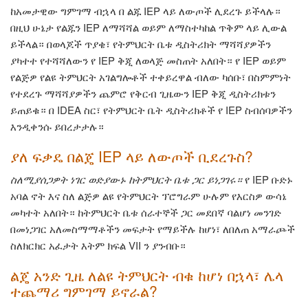
ከአመታዊው ግምገማ ብኋላ በ ልጁ IEP ላይ ለውጦች ሊደረጉ ይችላሉ።
በዚህ ሁኔታ የልጁን IEP ለማሻሻል ወይም ለማስተካከል ጥቅም ላይ ሊውል
ይችላል። በወላጆች ጥያቄ፣ የትምህርት ቤቱ ዲስትሪክት ማሻሻያዎችን
ያካተተ የተሻሻለውን የ IEP ቅጂ ለወላጅ መስጠት አለበት። የ IEP ወይም
የልጅዎ የልዩ ትምህርት አገልግሎቶች ተቀይረዋል ብለው ካሰቡ፣ በስምምነት
የተደረጉ ማሻሻያዎችን ጨምሮ የቅርብ ጊዜውን IEP ቅጂ ዲስትሪክቱን
ይጠይቁ። በ IDEA ስር፣ የትምህርት ቤት ዲስትሪክቶች የ IEP ስብሰባዎችን
እንዲቀንሱ ይበረታታሉ።
ያለ ፍቃዴ በልጄ IEP ላይ ለውጦች ቢደረጉስ?
ስለሚያሰጋዎት ነገር ወድያውኑ ከትምህርት ቤቱ ጋር ይነጋገሩ።
የ IEP ቡድኑ
አባል ኖት እና ስለ ልጅዎ ልዩ የትምህርት ፕሮግራም ሁሉም የእርስዎ ውሳኔ
መካተት አለበት። ከትምህርት ቤቱ ሰራተኞች ጋር መደበኛ ባልሆነ መንገድ
በመነጋገር አለመስማማቶችን መፍታት የማይችሉ ከሆነ፣ ለበለጠ አማራጮች
ስለክርክር አፈታት እትም ክፍል VII ን ያንብቡ።
ልጄ አንድ ጊዜ ለልዩ ትምህርት ብቁ ከሆነ በኋላ፣ ሌላ
ተጨማሪ ግምገማ ይኖራል?