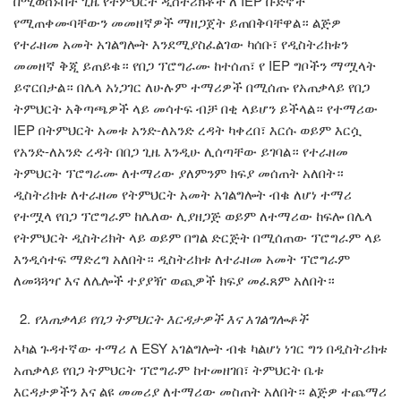
በሚወሰኑበት ጊዜ የትምህርት ዲስትሪክቶች ለ IEP ቡድኖች
የሚጠቀሙባቸውን መመዘኛዎች ማዘጋጀት ይጠበቅባቸዋል። ልጅዎ
የተራዘመ አመት አገልግሎት እንደሚያስፈልገው ካሰቡ፣ የዲስትሪክቱን
መመዘኛ ቅጂ ይጠይቁ። የበጋ ፕሮግራሙ ከተሰጠ፣ የ IEP ግቦችን ማሟላት
ይኖርበታል። በሌላ አነጋገር ለሁሉም ተማሪዎች በሚሰጡ የአጠቃላይ የበጋ
ትምህርት አቅጣጫዎች ላይ መሳተፍ ብቻ በቂ ላይሆን ይችላል። የተማሪው
IEP በትምህርት አመቱ አንድ-ለአንድ ረዳት ካቀረበ፣ እርሱ ወይም እርሷ
የአንድ-ለአንድ ረዳት በበጋ ጊዜ እንዲሁ ሊሰጣቸው ይገባል። የተራዘመ
ትምህርት ፕሮግራሙ ለተማሪው ያለምንም ክፍያ መሰጠት አለበት።
ዲስትሪክቱ ለተራዘመ የትምህርት አመት አገልግሎት ብቁ ለሆነ ተማሪ
የተሟላ የበጋ ፕሮግራም ከሌለው ሊያዘጋጅ ወይም ለተማሪው ከፍሎ በሌላ
የትምህርት ዲስትሪክት ላይ ወይም በግል ድርጅት በሚሰጠው ፕሮግራም ላይ
እንዲሳተፍ ማድረግ አለበት። ዲስትሪክቱ ለተራዘመ አመት ፕሮግራም
ለመጓጓዣ እና ለሌሎች ተያያዥ ወጪዎች ክፍያ መፈጸም አለበት።
የአጠቃላይ የበጋ ትምህርት እርዳታዎች እና አገልግሎቶች
አካል ጉዳተኛው ተማሪ ለ ESY አገልግሎት ብቁ ካልሆነ ነገር ግን በዲስትሪክቱ
አጠቃላይ የበጋ ትምህርት ፕሮግራም ከተመዘገበ፣ ትምህርት ቤቱ
እርዳታዎችን እና ልዩ መመሪያ ለተማሪው መስጠት አለበት። ልጅዎ ተጨማሪ