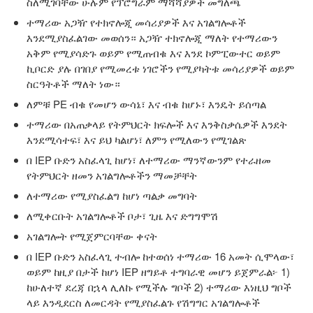
ስለሚገባቸው ሁሉም የፕሮግራም ማሻሻ
ያ
ዎች መግለጫ
ተማሪው አጋዥ የተክኖሎጂ መሳሪያዎች እና አገልግሎቶች
እንደሚያስፈልገው መወሰን። አጋዥ ተክኖሎጂ ማለት የተማሪውን
አቅም የሚያሳድጉ ወይም የሚጠብቁ እና እንደ ኮምፒውተር ወይም
ኪቦርድ ያሉ በገበያ የሚመረቱ ነገሮችን የሚያካትቱ መሳሪያዎች ወይም
ስርዓትቶች ማለት ነው።
ለምቹ PE ብቁ የመሆን ውሳኔ፣ እና ብቁ ከሆኑ፣ እንዴት ይሰጣል
ተማሪው በአጠቃላይ የትምህርት ክፍሎች እና እንቅስቃሴዎች እንደት
እንደሚሳተፍ፣ እና ይህ ካልሆነ፣ ለምን የሚለውን የሚገልጽ
በ IEP ቡድን አስፈላጊ ከሆነ፣ ለተማሪው ማንኛውንም የተራዘመ
የትምህርት ዘመን አገልግሎቶችን ማመቻቸት
ለተማሪው የሚያስፈልግ ከሆነ ጣልቃ መግባት
ለሚቀርቡት አገልግሎቶች ቦታ፣ ጊዜ እና ድግግሞሽ
አገልግሎት የሚጀምርባቸው ቀናት
በ IEP ቡድን አስፈላጊ ተብሎ ከተወሰነ ተማሪው 16 አመት ሲሞላው፣
ወይም ከዚያ በታች ከሆነ IEP ዘግይቶ ተግባራዊ መሆን ይጀምራል፦ 1)
ከሁለተኛ ደረጃ በኋላ ሊለኩ የሚችሉ ግቦች 2) ተማሪው እነዚህ ግቦች
ላይ እንዲደርስ ለመርዳት የሚያስፈልጉ የሽግግር አገልግሎቶች