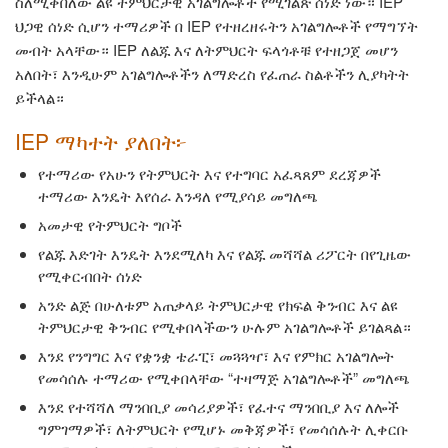
ስለሚቀበለው ልዩ ትምህርታዊ አገልግሎቶች የሚገልጽ ሰነድ ነው። IEP
ህጋዊ ሰነድ ሲሆን ተማሪዎች በ IEP የተዘረዘሩትን አገልግሎቶች የማግኘት
መብት አላቸው። IEP ለልጁ እና ለትምህርት ፍላጎቶቹ የተዘጋጀ መሆን
አለበት፣ እንዲሁም አገልግሎቶችን ለማድረስ የፈጠራ ስልቶችን ሊያካትት
ይችላል።
IEP ማካተት ያለበት፦
የተማሪው የአሁን የትምህርት እና የተግባር አፈጻጸም ደረጃዎች
ተማሪው እንዴት እየሰራ እንዳለ የሚያሳይ መግለጫ
አመታዊ የትምህርት ግቦች
የልጁ እድገት እንዴት እንደሚለካ እና የልጁ መሻሻል ሪፖርት በየጊዜው
የሚቀርብበት ሰነድ
አንድ ልጅ በሁለቱም አጠቃላይ ትምህርታዊ የክፍል ቅንብር እና ልዩ
ትምህርታዊ ቅንብር የሚቀበላችውን ሁሉም አገልግሎቶች ይገልጻል።
እንደ የንግግር እና የቋንቋ ቴራፒ፣ መጓጓዣ፣ እና የምክር አገልግሎት
የመሳሰሉ ተማሪው የሚቀበላቸው “ተዛማጅ አገልግሎቶች” መግለጫ
እንደ የተሻሻለ ማንበቢያ መሳሪያዎች፣ የፈተና ማንበቢያ እና ለሎች
ግምገማዎች፣ ለትምህርት የሚሆኑ
መቅጃ
ዎች
፣ የመሳሰሉት ሊቀርቡ