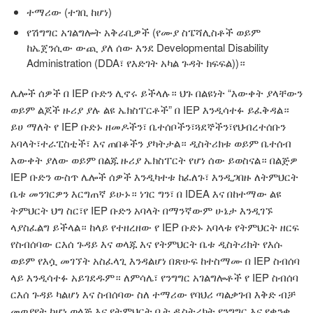
ተማሪው (ተገቢ ከሆነ)
የሽግግር አገልግሎት አቅራቢዎች (የሙያ ስፔሻሊስቶች ወይም
ከኤጀንሲው ውጪ ያለ ሰው እንደ
Developmental Disability
Administration (DDA
፣ የእድገት አካል ጉዳት ክፍፍል))።
ሌሎች ሰዎች በ IEP ቡድን ሊኖሩ ይችላሉ። ህጉ በልዩነት “እውቀት ያላቸውን
ወይም ልጆች ዙሪያ ያሉ ልዩ ኤክስፐርቶች” በ IEP እንዲሳተፉ ይፈቅዳል።
ይሀ ማለት የ IEP ቡድኑ ዘመዶችን፣ ቤተሰቦችን፣ጓደኞችን፣የህብረተሰቡን
አባላት፣ተራፒስቲች፣ እና ጠበቆችን ያካትታል። ዲስትሪክቱ ወይም ቤተሰብ
እውቀት ያለው ወይም በልጁ ዙሪያ ኤክስፐርት የሆነ ሰው ይወስናል። በልጅዎ
IEP ቡድን ውስጥ ሌሎች ሰዎች እንዲካተቱ ከፈለጉ፣ እንዲጋበዙ ለትምህርት
ቤቱ መንገርዎን እርግጠኛ ይሁኑ። ነገር ግን፣ በ IDEA እና በከተማው ልዩ
ትምህርት ህግ ስር፣የ IEP ቡድን አባላት በማንኛውም ሁኔታ እንዲገኙ
ላያስፈልግ ይችላል። ከላይ የተዘረዘው የ IEP ቡድኑ አባላቱ የትምህርት ዘርፍ
የስብሰባው ርእሰ ጉዳይ እና ወላጁ እና የትምህርት ቤቱ ዲስትሪክት የእሱ
ወይም የእሷ መገኘት አስፈላጊ እንዳልሆነ በጽሁፍ ከተስማሙ በ IEP ስብሰባ
ላይ እንዲሳተፉ አይገደዱም። ለምሳሌ፣ የንግግር አገልግሎቶች የ IEP ስብሰባ
ርእሰ ጉዳይ ካልሆነ እና ስብሰባው ስለ ተማሪው የባህሪ ጣልቃገብ እቅድ ብቻ
መወያየት ከሆነ ወላጅ እና የትምህርት ቤት ዲስትሪክት የንግግር እና የቋንቋ