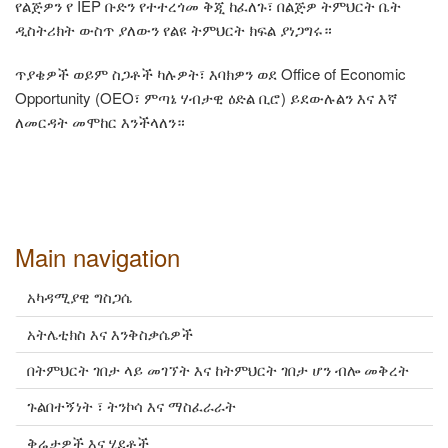
የልጅዎን የ IEP ቡድን የተተረጎመ ቅጂ ከፈለጉ፣ በልጅዎ ትምህርት ቤት
ዲስትሪክት ውስጥ ያለውን የልዩ ትምህርት ክፍል ያነጋግሩ።
ጥያቄዎች ወይም ስጋቶች ካሉዎት፣ እባክዎን ወደ Office of Economic
Opportunity (OEO፣ ምጣኔ ሃብታዊ ዕድል ቢሮ) ይደውሉልን እና እኛ
ለመርዳት መሞከር እንችላለን።
Main navigation
አካዳሚያዊ ግስጋሴ
አትሌቲክስ እና እንቅስቃሴዎች
በትምህርት ገበታ ላይ መገኘት እና ከትምህርት ገበታ ሆን ብሎ መቅረት
ጉልበተኝነት ፣ ትንኮሳ እና ማስፈራራት
ቅሬታዎች እና ሂደቶች