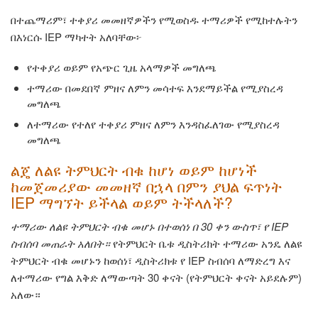
በተጨማሪም፣ ተቀያሪ መመዘኛዎችን የሚወስዱ ተማሪዎች የሚከተሉትን
በእነርሱ IEP ማካተት አለባቸው፦
የተቀያሪ ወይም የአጭር ጊዜ አላማዎች መግለጫ
ተማሪው በመደበኛ ምዘና ለምን መሳተፍ እንደማይችል የሚያስረዳ
መግለጫ
ለተማሪው የተለየ ተቀያሪ ምዘና ለምን እንዳስፈለገው የሚያስረዳ
መግለጫ
ልጄ ለልዩ ትምህርት ብቁ ከሆነ ወይም ከሆነች
ከመጀመሪያው መመዘኛ በኋላ በምን ያህል ፍጥነት
IEP ማግኘት ይችላል ወይም ትችላለች?
ተማሪው ለልዩ ትምህርት ብቁ መሆኑ በተወሰነ በ 30 ቀን ውስጥ፣ የ IEP
ስብሰባ መጠራት አለበት።
የትምህርት ቤቱ ዲስትሪክት ተማሪው አንዴ ለልዩ
ትምህርት ብቁ መሆኑን ከወሰነ፣ ዲስትሪክቱ የ IEP ስብሰባ ለማድረግ እና
ለተማሪው የግል እቅድ ለማውጣት 30 ቀናት (የትምህርት ቀናት አይደሉም)
አለው።