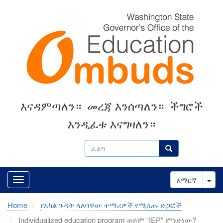
Skip
to
main
content
እናዳምጣለን።
መረጃ እንሰጣለን።
ችግሮች
እንዲፈቱ እናግዛለን።
ፈልግ
ፈልግ
Tog
አማርኛ
Home
የአካል ጉዳት ላለባቸው ተማሪዎች የሚሰጡ ድጋፎች
Individualized education program ወይም “IEP” ምንድነው?