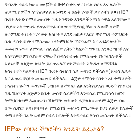
ግብአት ቁልፍ ነው። ወላጆች በ IEP ቡድኑ ዋና ክፍል የሆኑ እና ሌሎች
ጠቃሚ ሰዎችን ለማጠቃለል አንዳንድ ትልልቅ ሃሳቦች ይኖራቸዋል። በ IEP
ቡድኑ እቅድ በሚያወጡበት ጊዜ አንዳንድ እገዳዎችን ማስተዋል አለባቸው።
በሂደቱ አስተዋጽኦ ይኖራቸዋል ብለው የሚያስቧቸውን ሌሎች ሰዎች
ለትምህርት ቤቱ ማሳወቅ አለቦት። እንደ ጠበቃ የእርሶ ዋና ሚና ትምህርት
ቤቱ ዲስትሪክት የሚሰጠውን የትምህርት ፕሮግራም እና አገልግሎቶች
መመዘን ነው። ለምሳሌ፣ ስለ ልጅዎ አቅም ካልዎት ግንዛቤ አንጻር ግቦቹ እና
አላማዎቹ ምክንያታዊ ናቸው? በዲስትሪክቱ የሚሰጡት የአገልግሎቶች
አይነቶች ለልጅዎ ልዩነት ይፈጥራሉ? የትምህርት እቅዱን ለማሻሻል
አስተያየት ካልዎት በ IEP ቡድኑ ስብሰባ ላይ መናገር ይችላሉ።[ አዲስ እይታ
እና ፈጠራ በሂደቱ መጨመር ይችላሉ። ልጅዎ የሚሳተፍበትን አስተማሪዎች
ያላስተዋሉትን መንገዶች ያስቡ። ለምሳሌ፣ ልዩ እንቅስቃእሴ ወይም የስፖርት
ጊዜ ሽልማት ልጅዎን በቤት ውስጥ ስራዎችን እንዲሰራ የሚያነሳሳ ከሆነ፣
ትምህርቱንም ለመጨረስ ሽልማት መስጠት ይቻላል። ወይም ልጅዎ ብዙ
ሰው ሲኖር፣ እና በጫጫታ የሚረበሽ መሆኑን የሚያውቁ ከሆነ ልጅዎ ከሌሎች
ተማሪዎች በፊት ወይም በኋላ ክፍሎች እንዲቀይር ሃሳብ መስጠት ይችላሉ።
IEPው የባህሪ ችግሮችን እንዴት ይፈታል?