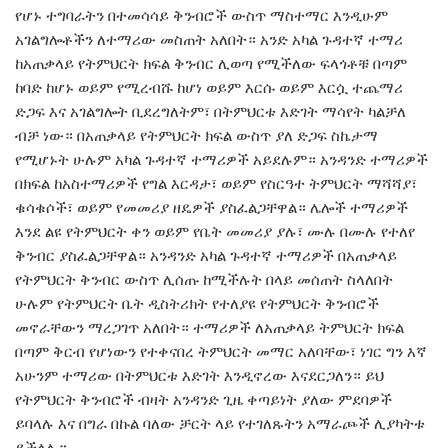
የሆኑ ተግባራትን በተመሳሳይ ቅንብሮች ውስጥ ማስተማር እንዲሁም
አገልግሎቶችን ለተማሪው መስጠት አለበት። አንድ አካል ጉዳተኛ ተማሪ
ከአጠቃላይ የትምህርት ክፍል ቅንብር ሊወጣ የሚችለው ፍላጎቶቹ በጣም
ከባድ ከሆኑ ወይም የሚረብሹ ከሆነ ወይም እርሱ ወይም እርሷ ተጨማሪ
ድጋፍ እና አገልግሎት ቢደረግለትም፣ በትምህርቱ እድገት ማሳየት ካልቻለ
ብቻ ነው። በአጠቃላይ የትምህርት ክፍል ውስጥ ያለ ድጋፍ ስኬታማ
የሚሆኑት ሁሉም አካል ጉዳተኛ ተማሪዎች አይደሉም። አንዳንድ ተማሪዎች
በክፍል ከአስተማሪዎች የግል እርዳታ፣ ወይም የስርዓተ ትምህርት ማሻሻያ፣
ቁሳቁሶች፣ ወይም የመመሪያ ዘዴዎች ያስፈልጋቸዋል። ሌሎች ተማሪዎች
እንደ ልዩ የትምህርት ቀን ወይም የቤት መመሪያ ያሉ፣ ሙሉ በሙሉ የተለየ
ቅንብር ያስፈልጋቸዋል። አንዳንድ አካል ጉዳተኛ ተማሪዎች በአጠቃላይ
የትምህርት ቅንብር ውስጥ ሊሰጡ ከሚችሉት በላይ መሰጠት ስላለበት
ሁሉም የትምህርት ቤት ዲስትሪክት የተለያዩ የትምህርት ቅንብሮች
መኖራቸውን ማረጋገጥ አለበት። ተማሪዎች ለአጠቃላይ ትምህርት ክፍል
በጣም ቅርብ የሆነውን የተቀናበረ ትምህርት መማር አለባቸው፣ ነገር ግን እኛ
አሁንም ተማሪው በትምህርቱ እድገት እንዲኖረው እናደርጋለን። ይህ
የትምህርት ቅንብሮች ብዛት አንዳንድ ጊዜ ቀጣይነት ያለው ምደባዎች
ይባላሉ እና በግራ በኩል ባለው ቻርት ላይ የተገለጹትን አማራጮች ሊያካትቱ
ይችላሉ።