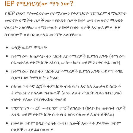
IEP የሚያዘጋጀው ማን ነው?
የ IEP ቡድን የተመሰረተው የተማሪውን የትምህርት ፕሮግራም ለማዘጋጀት
መርዳት በሚችሉ ሰዎች ነው።
የቡድኑ ሰዎች IEP ውን የመጻፍና ማጽደቅ
ሃላፊነት አለባቸው። የሚከተሉት የ IEP ቡድኑ ሰዎች እና ሁሉም የ IEP
ስብሰባዎች ላይ በአጠቃላይ መገኘት አለባቸው።
ወላጅ ወይም ሞግዚት
ከተማሪው አጠቃላይ ትምህርት አስተማሪዎች ቢያንስ አንዱ (ተማሪው
በአጠቃላይ የትምህርት አካባቢ ውስጥ ከሆነ ወይም እየተሳተፈ ከሆነ)
ከተማሪው የልዩ ትምህርት አስተማሪዎች ቢያንስ አንዱ ወይም፣ ተገቢ
ሲሆን፣ ልዩ ትምህርት አቅራቢ
በአካል ጉዳተኛ ልጆች ትምህርት ብቁ የሆነ እና ስለ አጠቃላይ ስርአተ
ትምህርትና ስላለው ግብአቶች (እንደ ልዩ ትምህርት ዳይሬክተር ያሉ)
ብቃት ያለው የዲስትሪክቱ ተወካይ
የግምገማን መረጃ መተርጎም የሚችልግለሰብ (ከላይ ከተጠቀሱት ሰዎች
አንዱ ወይም የትምህርት ቤቱ የስነ ልቦና ባለሙያ ሊሆን ይችላል)
በወላጅ ወይም በዲስትሪክቱ ውሳኔ፣ ሌሎች እውቀት ያላቸው ወይም
በልጆች ዙሪያ ልዩ ባለሙያ