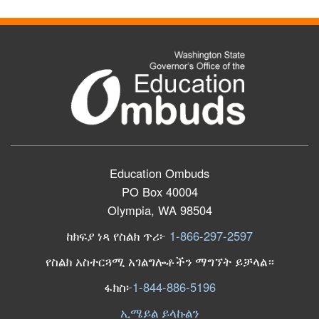
Education Ombuds
PO Box 40004
Olympia, WA 98504
ከክፍያ ነጻ የስልክ ጥሪ፦
1-866-297-2597
የስልክ አስተርጓሚ አገልግሎቶችን ማግኘት ይቻላል።
ፋክስ፦
1-844-886-5196
ኢሜይል ይላኩልን