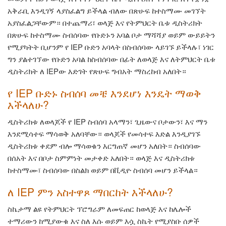
አቅራቢ እንዲገኝ ላያስፈልግ ይችላል ብለው በጽሁፍ ከተስማሙ መገኘት
አያስፈልጋቸውም። በተጨማሪ፣ ወላጅ እና የትምህርት ቤቱ ዲስትሪክት
በጽሁፍ ከተስማሙ ስብሰባው የቡድኑን አባል ቦታ ማሻሻያ ወይም ውይይትን
የሚያካትት ቢሆንም የ IEP ቡድን አባላት በስብሰባው ላይገኙ ይችላሉ፣ ነገር
ግን ያልተገኘው የቡድን አባል ከስብሰባው በፊት ለወላጅ እና ለትምህርት ቤቱ
ዲስትሪክት ለ IEPው እድገት የጽሁፍ ግብአት ማስረከብ አለበት።
የ IEP ቡድኑ ስብሰባ መቼ እንደሆነ እንዴት ማወቅ
እችላለሁ?
ዲስትሪክቱ ለወላጆች የ IEP ስብሰባ አላማን፣ ጊዜውና ቦታውን፣ እና ማን
እንደሚሳተፍ ማሳወቅ አለባቸው። ወላጆች የመሳተፍ እድል እንዲያገኙ
ዲስትሪክቱ ቀደም ብሎ ማሳወቁን እርግጠኛ መሆን አለበት። ስብሰባው
በሰአት እና በቦታ ስምምነት መታቀድ አለበት። ወላጅ እና ዲስትሪክቱ
ከተስማሙ፣ ስብሰባው በስልክ ወይም በቪዲዮ ስብሰባ መሆን ይችላል።
ለ IEP ምን አስተዋጾ ማበርከት እችላለሁ?
ስኬታማ ልዩ የትምህርት ፕሮግራም ለመፍጠር ከወላጅ እና ከሌሎች
ተማሪውን ከሚያውቁ እና ስለ እሱ ወይም እሷ ስኬት የሚያስቡ ሰዎች