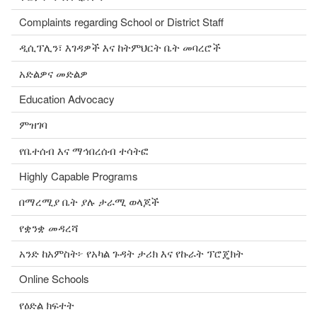
Complaints regarding School or District Staff
ዲሲፕሊን፣ እገዳዎች እና ከትምህርት ቤት መባረሮች
አድልዎና መድልዎ
Education Advocacy
ምዝገባ
የቤተሰብ እና ማኅበረሰብ ተሳትፎ
Highly Capable Programs
በማረሚያ ቤት ያሉ ታራሚ ወላጆች
የቋንቋ መዳረሻ
አንድ ከአምስት፦ የአካል ጉዳት ታሪክ እና የኩራት ፕሮጄክት
Online Schools
የዕድል ክፍተት