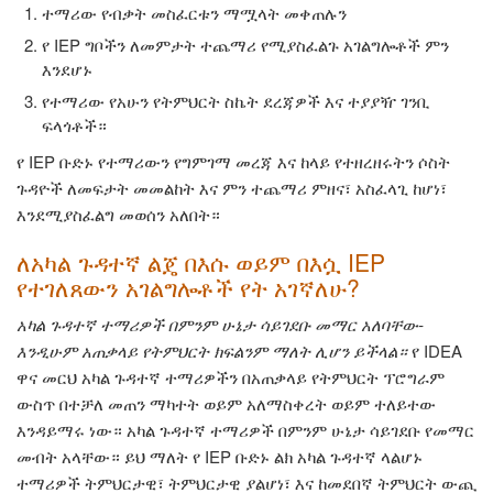
ተማሪው የብቃት መስፈርቱን ማሟላት መቀጠሉን
የ IEP ግቦችን ለመምታት ተጨማሪ የሚያስፈልጉ አገልግሎቶች ምን
እንደሆኑ
የተማሪው የአሁን የትምህርት ስኬት ደረጃዎች እና ተያያዥ ገንቢ
ፍላጎቶች።
የ IEP ቡድኑ የተማሪውን የግምገማ መረጃ እና ከላይ የተዘረዘሩትን ሶስት
ጉዳዮች ለመፍታት መመልከት እና
ምን
ተጨማሪ ምዘና
፣
አስፈላጊ ከሆነ
፣
እንደሚያስፈልግ
መወሰን አለበት።
ለአካል ጉዳተኛ ልጄ በእሱ ወይም በእሷ IEP
የተገለጸውን አገልግሎቶች የት አገኛለሁ?
አካል ጉዳተኛ ተማሪዎች በምንም ሁኔታ ሳይገደቡ መማር አለባቸው-
እንዲሁም አጠቃላይ የትምህርት ክፍልንም ማለት ሊሆን ይችላል።
የ IDEA
ዋና መርህ አካል ጉዳተኛ ተማሪዎችን በአጠቃላይ የትምህርት ፕሮግራም
ውስጥ በተቻለ መጠን ማካተት ወይም አለማስቀረት ወይም ተለይተው
እንዳይማሩ ነው። አካል ጉዳተኛ ተማሪዎች በምንም ሁኔታ ሳይገደቡ የመማር
መብት አላቸው። ይህ ማለት የ IEP ቡድኑ ልክ አካል ጉዳተኛ ላልሆኑ
ተማሪዎች ትምህርታዊ፣ ትምህርታዊ ያልሆነ፣ እና ከመደበኛ ትምህርት ውጪ