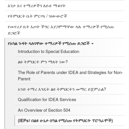
እገታ እና ተማሪዎችን ለይቶ ማቆየት
የትምህርት ቤት ምርጫ / ዝውውሮች
የመኖሪያ ቤት እጦት ችግር እያጋምማቸው ላሉ ተማሪዎች የሚሰጡ
ድጋፎች
የአካል ጉዳት ላለባቸው ተማሪዎች የሚሰጡ ድጋፎች
Introduction to Special Education
ልዩ ትምህርት ምን ማለት ነው?
The Role of Parents under IDEA and Strategies for Non-
Parent
አንድ ተማሪ እንዴት ልዩ ትምህርትን መማር ይጀምራል?
Qualification for IDEA Services
An Overview of Section 504
(IEPs፣ በልዩ ሁኔታ በግል የሚሰጡ የትምህርት ፕሮግራሞች)