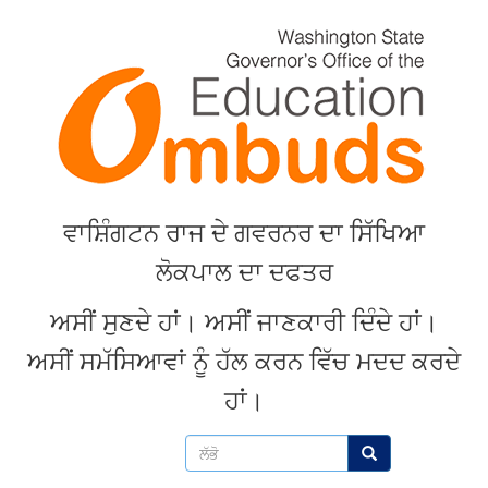
Skip
to
main
content
ਵਾਸ਼ਿੰਗਟਨ
ਰਾਜ
ਦੇ
ਗਵਰਨਰ
ਦਾ
ਸਿੱਖਿਆ
ਲੋਕਪਾਲ
ਦਾ
ਦਫਤਰ
ਅਸੀਂ
ਸੁਣਦੇ
ਹਾਂ
।
ਅਸੀਂ
ਜਾਣਕਾਰੀ
ਦਿੰਦੇ
ਹਾਂ
।
ਅਸੀਂ
ਸਮੱਸਿਆਵਾਂ
ਨੂੰ
ਹੱਲ
ਕਰਨ
ਵਿੱਚ
ਮਦਦ
ਕਰਦੇ
ਹਾਂ
।
ਲੱਭੋ
ਲੱਭੋ