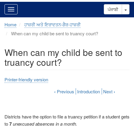
Tog
ਪੰਜਾਬੀ
Home
ਹਾਜ਼ਰੀ ਅਤੇ ਇਰਾਦਤਨ-ਗੈਰ-ਹਾਜ਼ਰੀ
When can my child be sent to truancy court?
When can my child be sent to
truancy court?
Printer-friendly version
‹
Previous
Introduction
Next
›
Districts have the option to file a truancy petition if a student gets
to
7
unexcused absences in a month.