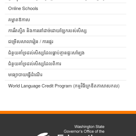
Online Schools
គម្លាតឱកាស
ការរឹតត្បិត និងការនៅដាច់ដោយឡែករបស់សិស្ស
ជម្រើសសាលារៀន / ការផ្ទេរ
ជំនួយគាំទ្រដល់សិស្សដែលធ្លាប់គ្មានផ្ទះសម្បែង
ជំនួយគាំទ្រដល់សិស្សដែលពិការ
មធ្យោបាយធ្វើដំណើរ
World Language Credit Program (កម្មវិធីក្រេឌីតភាសាសកល)