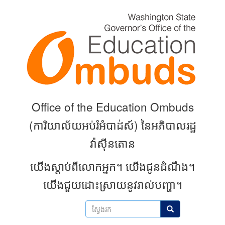
Skip
to
main
content
Office of the Education Ombuds
(
ការិយាល័យអប់រំអំបាដ់ស៍) នៃអភិបាលរដ្ឋ
វ៉ាស៊ីនតោន
យើងស្តាប់ពីលោកអ្នក។
យើងជូនដំណឹង។
យើងជួយដោះស្រាយនូវរាល់បញ្ហា។
ស្វែងរក
ស្វែងរក