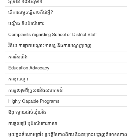
វត្តមាន និងអវត្តមាន
តើការសម្លុតធ្វើបាបគឺជាអ្វី?
បណ្ដឹង និងដំណើរការ
Complaints regarding School or District Staff
វិន័យ ការផ្អាកបណ្តោះអាសន្ន និងការបណ្តេញចេញ
ការរើសអើង
Education Advocacy
ការចុះឈ្មោះ
ការចូលរួមពីគ្រួសារនិងសហគមន៍
Highly Capable Programs
ឪពុកម្តាយជាប់ឃុំឃាំង
ការចូលប្រើ ឬដំណើរការភាសា
មួយក្នុងចំណោមប្រាំ៖ ប្រវត្តិនៃភាពពិការ និងគម្រោងបង្ហាញពីមោទនភាព