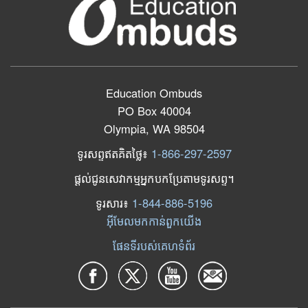
Education Ombuds
PO Box 40004
Olympia, WA 98504
ទូរសព្ទឥតគិតថ្លៃ៖
1-866-297-2597
ផ្តល់ជូនសេវាកម្មអ្នកបកប្រែតាមទូរសព្ទ។
ទូរសារ​៖
1-844-886-5196
អ៊ីមែលមកកាន់ពួកយើង
ផែនទីរបស់គេហទំព័រ