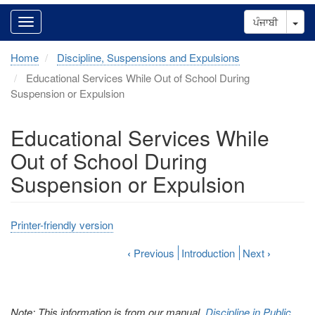
Tog
ਪੰਜਾਬੀ
Home
Discipline, Suspensions and Expulsions
Educational Services While Out of School During
Suspension or Expulsion
Educational Services While
Out of School During
Suspension or Expulsion
Printer-friendly version
‹
Previous
Introduction
Next
›
Note: This information is from our manual,
Discipline in Public