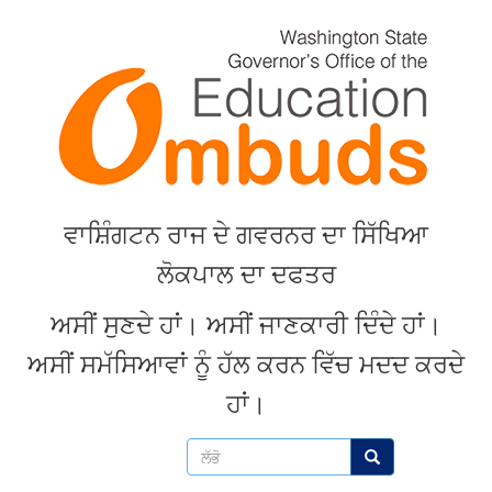
Skip
to
main
content
ਵਾਸ਼ਿੰਗਟਨ
ਰਾਜ
ਦੇ
ਗਵਰਨਰ
ਦਾ
ਸਿੱਖਿਆ
ਲੋਕਪਾਲ
ਦਾ
ਦਫਤਰ
ਅਸੀਂ
ਸੁਣਦੇ
ਹਾਂ
।
ਅਸੀਂ
ਜਾਣਕਾਰੀ
ਦਿੰਦੇ
ਹਾਂ
।
ਅਸੀਂ
ਸਮੱਸਿਆਵਾਂ
ਨੂੰ
ਹੱਲ
ਕਰਨ
ਵਿੱਚ
ਮਦਦ
ਕਰਦੇ
ਹਾਂ
।
ਲੱਭੋ
ਲੱਭੋ