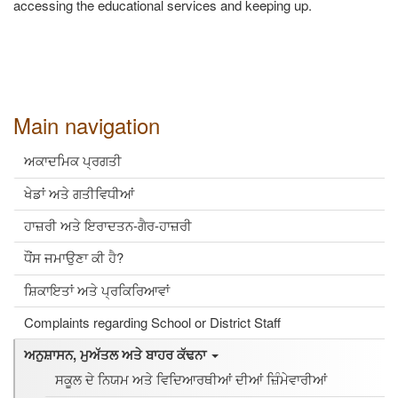
accessing the educational services and keeping up.
Main navigation
ਅਕਾਦਮਿਕ ਪ੍ਰਗਤੀ
ਖੇਡਾਂ ਅਤੇ ਗਤੀਵਿਧੀਆਂ
ਹਾਜ਼ਰੀ ਅਤੇ ਇਰਾਦਤਨ-ਗੈਰ-ਹਾਜ਼ਰੀ
ਧੌਂਸ ਜਮਾਉਣਾ ਕੀ ਹੈ?
ਸ਼ਿਕਾਇਤਾਂ ਅਤੇ ਪ੍ਰਕਿਰਿਆਵਾਂ
Complaints regarding School or District Staff
ਅਨੁਸ਼ਾਸਨ, ਮੁਅੱਤਲ ਅਤੇ ਬਾਹਰ ਕੱਢਨਾ
ਸਕੂਲ ਦੇ ਨਿਯਮ ਅਤੇ ਵਿਦਿਆਰਥੀਆਂ ਦੀਆਂ ਜ਼ਿੰਮੇਵਾਰੀਆਂ