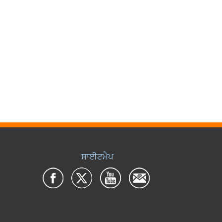
ਸਾਈਟਮੈਪ