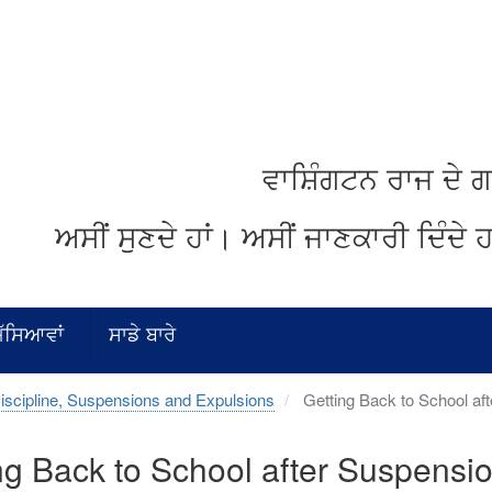
ਵਾਸ਼ਿੰਗਟਨ
ਰਾਜ
ਦੇ
ਗ
ਅਸੀਂ
ਸੁਣਦੇ
ਹਾਂ
।
ਅਸੀਂ
ਜਾਣਕਾਰੀ
ਦਿੰਦੇ
ਹ
ਮੱਸਿਆਵਾਂ
ਸਾਡੇ ਬਾਰੇ
iscipline, Suspensions and Expulsions
Getting Back to School af
ng Back to School after Suspensi