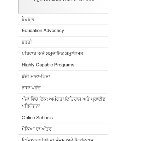
ਭੇਦਭਾਵ
Education Advocacy
ਭਰਤੀ
ਪਰਿਵਾਰ ਅਤੇ ਸਮੁਦਾਇਕ ਸ਼ਮੂਲੀਅਤ
Highly Capable Programs
ਬੰਦੀ ਮਾਤਾ-ਪਿਤਾ
ਭਾਸ਼ਾ ਪਹੁੰਚ
ਪੰਜਾਂ ਵਿੱਚੋਂ ਇੱਕ: ਅਪੰਗਤਾ ਇਤਿਹਾਸ ਅਤੇ ਪ੍ਰਾਈਡ
ਪਰਿਯੋਜਨਾ
Online Schools
ਮੌਕਿਆਂ ਦਾ ਅੰਤਰ
ਵਿਦਿਆਰਥੀਆਂ ਦਾ ਸੰਜਮ ਅਤੇ ਇਕਾਂਤਵਾਸ