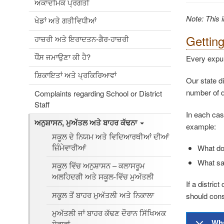
ਅਕਾਦਮਿਕ ਪ੍ਰਗਤੀ
Note: This 
ਖੇਡਾਂ ਅਤੇ ਗਤੀਵਿਧੀਆਂ
Gettin
ਹਾਜ਼ਰੀ ਅਤੇ ਇਰਾਦਤਨ-ਗੈਰ-ਹਾਜ਼ਰੀ
ਧੌਂਸ ਜਮਾਉਣਾ ਕੀ ਹੈ?
Every expul
ਸ਼ਿਕਾਇਤਾਂ ਅਤੇ ਪ੍ਰਕਿਰਿਆਵਾਂ
Our state di
number of d
Complaints regarding School or District
Staff
In each cas
ਅਨੁਸ਼ਾਸਨ, ਮੁਅੱਤਲ ਅਤੇ ਬਾਹਰ ਕੱਢਨਾ
example:
ਸਕੂਲ ਦੇ ਨਿਯਮ ਅਤੇ ਵਿਦਿਆਰਥੀਆਂ ਦੀਆਂ
ਜ਼ਿੰਮੇਵਾਰੀਆਂ
What do 
What saf
ਸਕੂਲ ਵਿੱਚ ਅਨੁਸ਼ਾਸਨ – ਕਲਾਸਰੂਮ
ਅਲਹਿਦਗੀ ਅਤੇ ਸਕੂਲ-ਵਿੱਚ ਮੁਅੱਤਲੀ
If a distri
ਸਕੂਲ ਤੋਂ ਬਾਹਰ ਮੁਅੱਤਲੀ ਅਤੇ ਨਿਕਾਲਾ
should cons
ਮੁਅੱਤਲੀ ਜਾਂ ਬਾਹਰ ਕੱਢਣ ਦੌਰਾਨ ਸਿੱਖਿਅਕ
Wha
ਸੇਵਾਵਾਂ