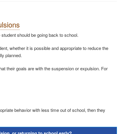
ulsions
e student should be going back to school.
dent, whether it is possible and appropriate to reduce the
ally planned.
at their goals are with the suspension or expulsion. For
opriate behavior with less time out of school, then they
sion, or returning to school early?