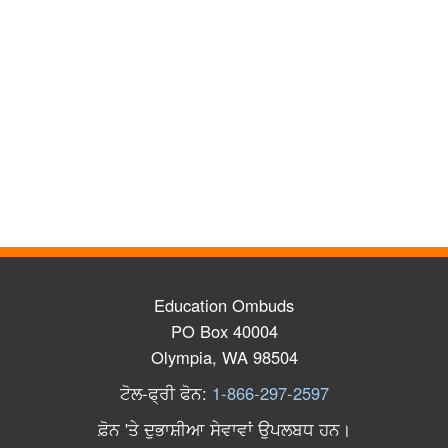
Education Ombuds
PO Box 40004
Olympia, WA 98504
ਟੋਲ
-
ਫ੍ਰੀ
ਫੋਨ
:
1-866-297-2597
ਫ਼ੋਨ
'
ਤੇ
ਦੁਭਾਸ਼ੀਆ
ਸੇਵਾਵਾਂ
ਉਪਲਬਧ
ਹਨ
।