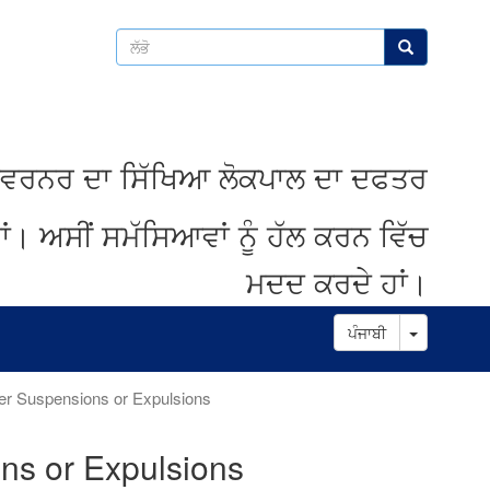
ਲੱਭੋ
ਲੱਭੋ
ਵਰਨਰ
ਦਾ
ਸਿੱਖਿਆ
ਲੋਕਪਾਲ
ਦਾ
ਦਫਤਰ
ਾਂ
।
ਅਸੀਂ
ਸਮੱਸਿਆਵਾਂ
ਨੂੰ
ਹੱਲ
ਕਰਨ
ਵਿੱਚ
ਮਦਦ
ਕਰਦੇ
ਹਾਂ
।
Toggle D
ਪੰਜਾਬੀ
ter Suspensions or Expulsions
ons or Expulsions