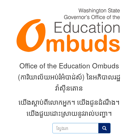
Skip
to
main
content
Office of the Education Ombuds
(
ការិយាល័យអប់រំអំបាដ់ស៍) នៃអភិបាលរដ្ឋ
វ៉ាស៊ីនតោន
យើងស្តាប់ពីលោកអ្នក។
យើងជូនដំណឹង។
យើងជួយដោះស្រាយនូវរាល់បញ្ហា។
ស្វែងរក
ស្វែងរក