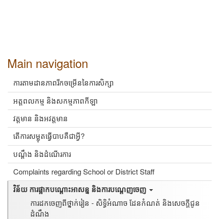
Main navigation
ការតាមដានភាពរីកចម្រើននៃការសិក្សា
អត្តពលកម្ម និងសកម្មភាពកីឡា
វត្តមាន និងអវត្តមាន
តើការសម្លុតធ្វើបាបគឺជាអ្វី?
បណ្ដឹង និងដំណើរការ
Complaints regarding School or District Staff
វិន័យ ការផ្អាកបណ្តោះអាសន្ន និងការបណ្តេញចេញ
ការដកចេញពីថ្នាក់រៀន - សិទ្ធិអំណាច ដែនកំណត់ និងសេចក្តីជូន
ដំណឹង