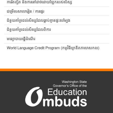
ការរឹតត្បិត និងការនៅដាច់ដោយឡែករបស់សិស្ស
ជម្រើសសាលារៀន / ការផ្ទេរ
ជំនួយគាំទ្រដល់សិស្សដែលធ្លាប់គ្មានផ្ទះសម្បែង
ជំនួយគាំទ្រដល់សិស្សដែលពិការ
មធ្យោបាយធ្វើដំណើរ
World Language Credit Program (កម្មវិធីក្រេឌីតភាសាសកល)