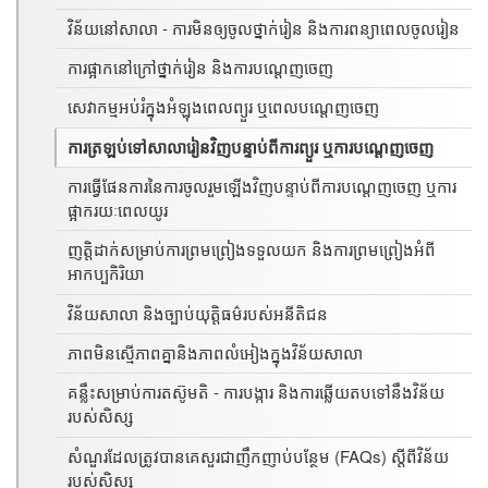
វិន័យនៅសាលា - ការមិនឲ្យចូលថ្នាក់រៀន និងការពន្យាពេលចូលរៀន
ការផ្អាកនៅក្រៅថ្នាក់រៀន និងការបណ្តេញចេញ
សេវាកម្មអប់រំក្នុងអំឡុងពេលព្យួរ ឬពេលបណ្តេញចេញ
ការត្រឡប់ទៅសាលារៀនវិញបន្ទាប់ពីការព្យួរ ឬការបណ្តេញចេញ
ការធ្វើផែនការនៃការចូលរួមឡើងវិញបន្ទាប់ពីការបណ្តេញចេញ ឬការ
ផ្អាករយៈពេលយូរ
ញត្តិដាក់សម្រាប់ការព្រមព្រៀងទទួលយក និងការព្រមព្រៀងអំពី
អាកប្បកិរិយា
វិន័យសាលា និងច្បាប់យុត្តិធម៌របស់អនីតិជន
ភាពមិនស្មើភាពគ្នានិងភាពលំអៀងក្នុងវិន័យសាលា
គន្លឹះសម្រាប់ការតស៊ូមតិ - ការបង្ការ និងការឆ្លើយតបទៅនឹងវិន័យ
របស់សិស្ស
សំណួរដែលត្រូវបានគេសួរជាញឹកញាប់បន្ថែម (FAQs) ស្តីពីវិន័យ
របស់សិស្ស