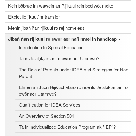
Kein bõbrae im wawein an Rijikuul rein bed wõt moko
Ekelet ilo jikuul/im transfer
Menin jibañ ñan rijikuul ro rej homeless
Jibañ ñan rijikuul ro ewor aer nañinmej in handicap
Introduction to Special Education
Ta in Jelālọkjān an ro ewōr aer Utamwe?
The Role of Parents under IDEA and Strategies for Non-
Parent
Elmen an Juōn Rijikuul Māroñ Jinoe ilo Jelālọkjān an ro
ewōr aer Utamwe?
Qualification for IDEA Services
An Overview of Section 504
Ta in Individualized Education Program ak "IEP"?