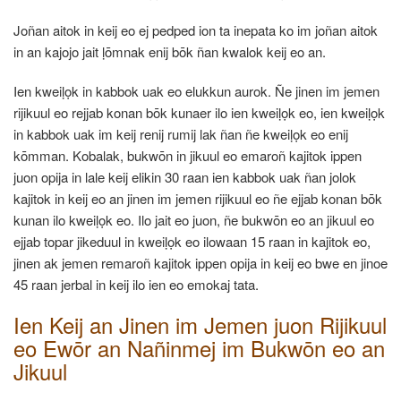
Joñan aitok in keij eo ej pedped ion ta inepata ko im joñan aitok
in an kajojo jait ḷōmnak enij bōk ñan kwalok keij eo an.
Ien kweiḷọk in kabbok uak eo elukkun aurok. Ñe jinen im jemen
rijikuul eo rejjab konan bōk kunaer ilo ien kweiḷọk eo, ien kweiḷọk
in kabbok uak im keij renij rumij lak ñan ñe kweiḷọk eo enij
kōmman. Kobalak, bukwōn in jikuul eo emaroñ kajitok ippen
juon opija in lale keij elikin 30 raan ien kabbok uak ñan jolok
kajitok in keij eo an jinen im jemen rijikuul eo ñe ejjab konan bōk
kunan ilo kweiḷọk eo. Ilo jait eo juon, ñe bukwōn eo an jikuul eo
ejjab topar jikeduul in kweiḷọk eo ilowaan 15 raan in kajitok eo,
jinen ak jemen remaroñ kajitok ippen opija in keij eo bwe en jinoe
45 raan jerbal in keij ilo ien eo emokaj tata.
Ien Keij an Jinen im Jemen juon Rijikuul
eo Ewōr an Nañinmej im Bukwōn eo an
Jikuul