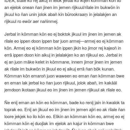
IDEA, state ko rej aikuj in lelok jerbal ko ikijen kōmman kōn ilo
an ejelok onean ñan jinen im jemen rijikuul/rilale im bukwōn in
jikuul ko ñan unin jolok abañ kin būrookraaṃ in jelalakjen an
rijikuul ro ewōr aer nañinmej.
Jerbal in kōmman kōn eo ej boktok jikuul im jinen im jemen ak
rilale eo ippen doon ippen bar juon armej—armej eo ej kōmman
kōn. Armej eo ej kōmman kōn ippen jikin ko jimor rej kajeoñ in
errā ippen doon kin aikuj in jelalakjen ko an rijikuul eo. Jerbal in
ej an juon māke kelet in kōmmane, innem jimor jinen im jemen
ak rilale im bukwōn in jikuul eo ej aikuj errā ñan bōk kunan.
Kōmman kōn emaroñ juon waween eo eman ñan kōmman bwe
en eman lak jerbal ko ñan juon rijikuul, jolok abañ, im kakāāl
jemdoon ikotaan jikuul eo im jinen im jemen rijikuul ak rilale eo.
Ñe enij eman an kōn eo kōmman, bade ko renij jain in kwalok ta
toprak eo. Enij an jikuul eo im jinen im jemen ajiri eo ak rilale ñan
loore jekjek ko ilo kōn eo. Elikin an kōmman kōn eo, armej eo ej
kōmman kōn ej duojlak im ejelok an kajur in kōmman bwe