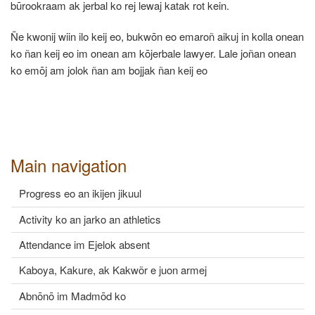
būrookraam ak jerbal ko rej lewaj katak rot kein.
Ñe kwonij wiin ilo keij eo, bukwōn eo emaroñ aikuj in kolla onean
ko ñan keij eo im onean am kōjerbale lawyer. Lale joñan onean
ko emōj am jolok ñan am bojjak ñan keij eo
Main navigation
Progress eo an ikijen jikuul
Activity ko an jarko an athletics
Attendance im Ejelok absent
Kaboya, Kakure, ak Kakwõr e juon armej
Abnōnō im Madmōd ko