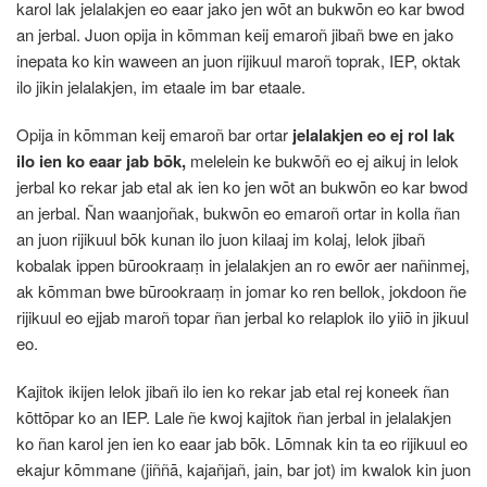
karol lak jelalakjen eo eaar jako jen wōt an bukwōn eo kar bwod
an jerbal. Juon opija in kōmman keij emaroñ jibañ bwe en jako
inepata ko kin waween an juon rijikuul maroñ toprak, IEP, oktak
ilo jikin jelalakjen, im etaale im bar etaale.
Opija in kōmman keij emaroñ bar ortar
jelalakjen eo ej rol lak
ilo ien ko eaar jab bōk,
melelein ke bukwōñ eo ej aikuj in lelok
jerbal ko rekar jab etal ak ien ko jen wōt an bukwōn eo kar bwod
an jerbal. Ñan waanjoñak, bukwōn eo emaroñ ortar in kolla ñan
an juon rijikuul bōk kunan ilo juon kilaaj im kolaj, lelok jibañ
kobalak ippen būrookraaṃ in jelalakjen an ro ewōr aer nañinmej,
ak kōmman bwe būrookraaṃ in jomar ko ren bellok, jokdoon ñe
rijikuul eo ejjab maroñ topar ñan jerbal ko relaplok ilo yiiō in jikuul
eo.
Kajitok ikijen lelok jibañ ilo ien ko rekar jab etal rej koneek ñan
kōttōpar ko an IEP. Lale ñe kwoj kajitok ñan jerbal in jelalakjen
ko ñan karol jen ien ko eaar jab bōk. Lōmnak kin ta eo rijikuul eo
ekajur kōmmane (jiññā, kajañjañ, jain, bar jot) im kwalok kin juon