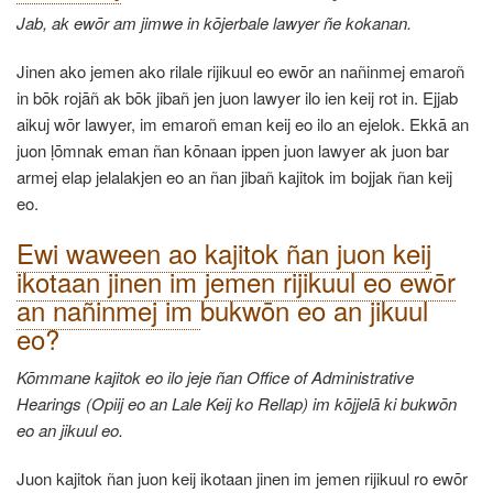
Jab, ak ewōr am jimwe in kōjerbale lawyer ñe kokanan.
Jinen ako jemen ako rilale rijikuul eo ewōr an nañinmej emaroñ
in bōk rojāñ ak bōk jibañ jen juon lawyer ilo ien keij rot in. Ejjab
aikuj wōr lawyer, im emaroñ eman keij eo ilo an ejelok. Ekkā an
juon ḷōmnak eman ñan kōnaan ippen juon lawyer ak juon bar
armej elap jelalakjen eo an ñan jibañ kajitok im bojjak ñan keij
eo.
Ewi waween ao kajitok ñan juon keij
ikotaan jinen im jemen rijikuul eo ewōr
an nañinmej im
bukwōn eo an jikuul
eo?
Kōmmane kajitok eo ilo jeje ñan Office of Administrative
Hearings (Opiij eo an Lale Keij ko Rellap) im kōjjelā ki bukwōn
eo an jikuul eo.
Juon kajitok ñan juon keij ikotaan jinen im jemen rijikuul ro ewōr