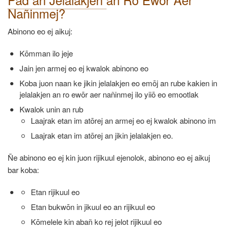
Nañinmej?
Abinono eo ej aikuj:
Kōmman ilo jeje
Jain jen armej eo ej kwalok abinono eo
Koba juon naan ke jikin jelalakjen eo emōj an rube kakien in
jelalakjen an ro ewōr aer nañinmej ilo yiiō eo emootlak
Kwalok unin an rub
Laajrak etan im atōrej an armej eo ej kwalok abinono im
Laajrak etan im atōrej an jikin jelalakjen eo.
Ñe abinono eo ej kin juon rijikuul ejenolok, abinono eo ej aikuj
bar koba:
Etan rijikuul eo
Etan bukwōn in jikuul eo an rijikuul eo
Kōmelele kin abañ ko rej jelot rijikuul eo