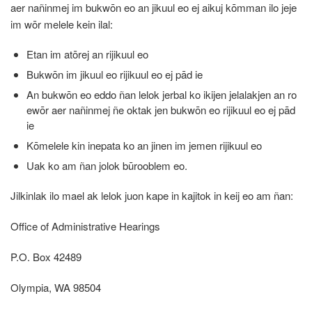
aer nañinmej im bukwōn eo an jikuul eo ej aikuj kōmman ilo jeje
im wōr melele kein ilal:
Etan im atōrej an rijikuul eo
Bukwōn im jikuul eo rijikuul eo ej pād ie
An bukwōn eo eddo ñan lelok jerbal ko ikijen jelalakjen an ro
ewōr aer nañinmej ñe oktak jen bukwōn eo rijikuul eo ej pād
ie
Kōmelele kin inepata ko an jinen im jemen rijikuul eo
Uak ko am ñan jolok būrooblem eo.
Jilkinlak ilo mael ak lelok juon kape in kajitok in keij eo am ñan:
Office of Administrative Hearings
P.O. Box 42489
Olympia, WA 98504