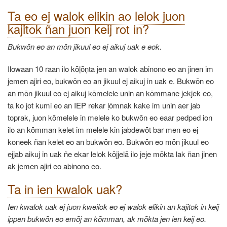
Ta eo ej walok elikin ao lelok juon
kajitok ñan juon
keij rot in?
Bukwōn eo an mōn jikuul eo ej aikuj uak e eok.
Ilowaan 10 raan ilo kōḷōṇta jen an walok abinono eo an jinen im
jemen ajiri eo, bukwōn eo an jikuul ej aikuj in uak e. Bukwōn eo
an mōn jikuul eo ej aikuj kōmelele unin an kōmmane jekjek eo,
ta ko jot kumi eo an IEP rekar ḷōmnak kake im unin aer jab
toprak, juon kōmelele in melele ko bukwōn eo eaar pedped ion
ilo an kōmman kelet im melele kin jabdewōt bar men eo ej
koneek ñan kelet eo an bukwōn eo. Bukwōn eo mōn jikuul eo
ejjab aikuj in uak ñe ekar lelok kōjjelā ilo jeje mōkta lak ñan jinen
ak jemen ajiri eo abinono eo.
Ta in ien kwalok
uak?
Ien kwalok uak ej juon kweilok eo ej walok elikin an kajitok in keij
ippen bukwōn eo emōj an kōmman, ak mōkta jen ien keij eo.