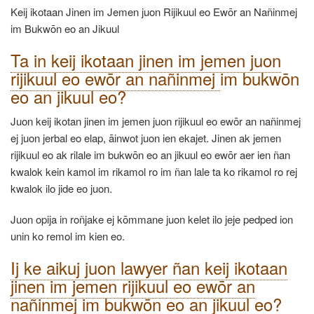
Keij ikotaan Jinen im Jemen juon Rijikuul eo Ewōr an Nañinmej
im Bukwōn eo an Jikuul
Ta in keij ikotaan jinen im jemen juon
rijikuul eo ewōr an nañinmej
im bukwōn
eo an jikuul eo?
Juon keij ikotan jinen im jemen juon rijikuul eo ewōr an nañinmej
ej juon jerbal eo elap, āinwot juon ien ekajet. Jinen ak jemen
rijikuul eo ak rilale im bukwōn eo an jikuul eo ewōr aer ien ñan
kwalok kein kamol im rikamol ro im ñan lale ta ko rikamol ro rej
kwalok ilo jide eo juon.
Juon opija in roñjake ej kōmmane juon kelet ilo jeje pedped ion
unin ko remol im kien eo.
Ij ke aikuj juon lawyer ñan keij ikotaan
jinen im jemen rijikuul eo ewōr an
nañinmej
im bukwōn eo an jikuul eo?