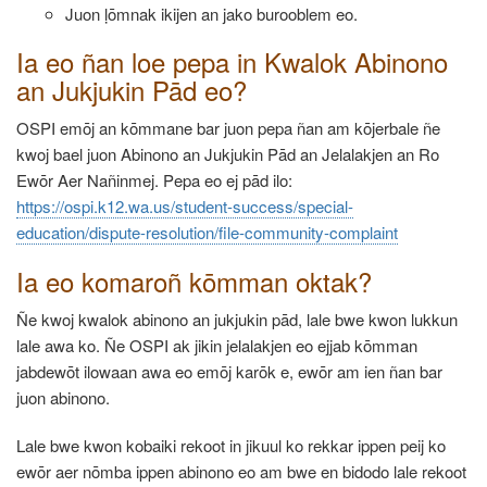
Juon ḷōmnak ikijen an jako burooblem eo.
Ia eo ñan loe pepa in Kwalok Abinono
an Jukjukin Pād eo?
OSPI emōj an kōmmane bar juon pepa ñan am kōjerbale ñe
kwoj bael juon Abinono an Jukjukin Pād an Jelalakjen an Ro
Ewōr Aer Nañinmej.
Pepa eo ej pād ilo:
https://ospi.k12.wa.us/student-success/special-
education/dispute-resolution/file-community-complaint
Ia eo komaroñ kōmman oktak?
Ñe kwoj kwalok abinono an jukjukin pād, lale bwe kwon lukkun
lale awa ko. Ñe OSPI ak jikin jelalakjen eo ejjab kōmman
jabdewōt ilowaan awa eo emōj karōk e, ewōr am ien ñan bar
juon abinono.
Lale bwe kwon kobaiki rekoot in jikuul ko rekkar ippen peij ko
ewōr aer nōmba ippen abinono eo am bwe en bidodo lale rekoot