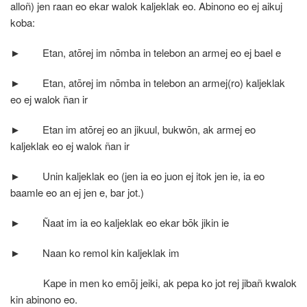
alloñ) jen raan eo ekar walok kaljeklak eo. Abinono eo ej aikuj
koba:
►
Etan, atōrej im nōmba in telebon an armej eo ej bael e
►
Etan, atōrej im nōmba in telebon an armej(ro) kaljeklak
eo ej walok ñan ir
►
Etan im atōrej eo an jikuul, bukwōn, ak armej eo
kaljeklak eo ej walok ñan ir
►
Unin kaljeklak eo (jen ia eo juon ej itok jen ie, ia eo
baamle eo an ej jen e, bar jot.)
►
Ñaat im ia eo kaljeklak eo ekar bōk jikin ie
►
Naan ko remol kin kaljeklak im
Kape in men ko emōj jeiki, ak pepa ko jot rej jibañ kwalok
kin abinono eo.