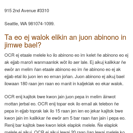
915 2nd Avenue #3310
Seattle, WA 981074-1099.
Ta eo ej walok elikin an juon abinono in
jimwe bael?
OCR ej etaale melele ko ilo abinono eo im kelet ñe abinono eo ej
ak ejjab maroñ wanmaanlok wōt ilo aer lale. Ej aikuj kalikkar ñe
ewōr an melim ñan etaale abinono eo im ñe abinono eo ej ak
ejjab etal ilo juon ien eo eman joñan. Juon abinono ej aikuj bael
ilowaan 180 raan jen raan eo manit in kaljeklak eo ekar walok.
OCR enij kajitok bwe kwon jain juon pepa in melim āinwot
mottan jerbal eo. OCR enij topar eok ilo email ak telebon ñe
pepa in ejjab toprak lak ilo 15 raan jen ien eo jekar kajitok bwe
kwon jain im kalikkar ñe ewōr am 5 bar raan ñan jain i pepa eo.
Renij bar kajitok bwe kwon lelok elaplok melele. Ñe elaplok
melele ej aikuj, OCR ej aikuj lewaj 20 raan ñan lewaj melele ko