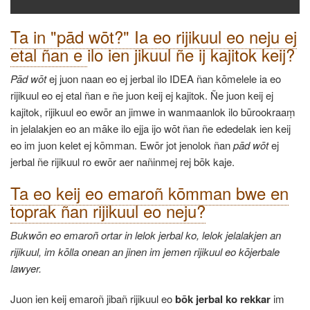
Ta in "pād wōt?" Ia eo rijikuul eo neju ej
etal ñan e
ilo ien jikuul ñe ij kajitok keij?
Pād wōt
ej juon naan eo ej jerbal ilo IDEA ñan kōmelele ia eo
rijikuul eo ej etal ñan e ñe juon keij ej kajitok. Ñe juon keij ej
kajitok, rijikuul eo ewōr an jimwe in wanmaanlok ilo būrookraaṃ
in jelalakjen eo an māke ilo ejja ijo wōt ñan ñe ededelak ien keij
eo im juon kelet ej kōmman. Ewōr jot jenolok ñan
pād wōt
ej
jerbal ñe rijikuul ro ewōr aer nañinmej rej bōk kaje.
Ta eo keij eo emaroñ kōmman bwe en
toprak ñan rijikuul eo neju?
Bukwōn eo emaroñ ortar in lelok jerbal ko, lelok jelalakjen an
rijikuul, im kōlla onean an jinen im jemen rijikuul eo kōjerbale
lawyer.
Juon ien keij emaroñ jibañ rijikuul eo
bōk jerbal ko rekkar
im