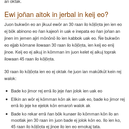
an oktak.
Ewi joñan aitok in jerbal in
keij eo?
Juon bukwōn eo an jikuul ewōr an 30 raan ilo kōḷōṇta jen ien eo
ej bōk abinono eo ñan kajeoñ in uak e inepata eo ñan joñan an
jinen im jemen ajiri mōnōnō ilo ien kabbok uak eo. Ñe bukwōn
eo ejjab kōmane ilowaan 30 raan ilo kōḷōṇta, ien keij eo enij
jinoe. Keij eo ej aikuj in kōmman im juon kelet ej aikuj toprak
ilowaan 45 raan ilo kōḷōṇta.
30 raan ilo kōḷōṇta ien eo ej oktak ñe juon ian makūtkūt kein rej
walok:
Bade ko jimor rej errā ilo jeje ñan jolok ien uak eo
Elikin an wōr ej kōmman kōn ak ien uak eo, bade ko jimor rej
errā ilo jeje ke ejelok kōn emaroñ walok ak
Bade ko rekar errā ñan bōk kunaer ilo kōmman kōn ilo an
mootlak jen 30 raan im juon bade ej jolok kōn eo. Ilo ien ko,
45 raan ilo kōḷōṇta ej jinoe ilo ien eo emokaj tata.