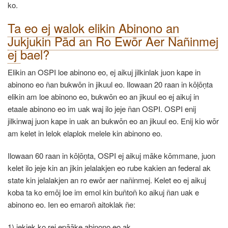
ko.
Ta eo ej walok elikin Abinono an
Jukjukin Pād an Ro Ewōr Aer Nañinmej
ej
bael?
Elikin an OSPI loe abinono eo, ej aikuj jilkinlak juon kape in
abinono eo ñan bukwōn in jikuul eo. Ilowaan 20 raan in kōḷōṇta
elikin am loe abinono eo, bukwōn eo an jikuul eo ej aikuj in
etaale abinono eo im uak waj ilo jeje ñan OSPI.
OSPI enij
jilkinwaj juon kape in uak an bukwōn eo an jikuul eo. Enij kio wōr
am kelet in lelok elaplok melele kin abinono eo.
Ilowaan 60 raan in kōḷōṇta, OSPI ej aikuj māke kōmmane, juon
kelet ilo jeje kin an jikin jelalakjen eo rube kakien an federal ak
state kin jelalakjen an ro ewōr aer nañinmej. Kelet eo ej aikuj
koba ta ko emōj loe im emol kin buñtoñ ko aikuj ñan uak e
abinono eo. Ien eo emaroñ aitoklak ñe:
1) jekjek ko rej epāāke abinono eo ak