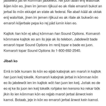
jabdewōt jait en kōmman jabdewōt. Ñe juon abañ enij waloñtak
ikijen kōn eo, jinen im jemen rijikuul eo ak rilale emaroñ bukot an
jerbal ilo mōn ekkajet an state ak federal. Ñe abañ kāāl ak oktak
enij waloñtak, jinen im jemen rijikuul eo ak rilale ak bukwōn eo
emaroñ kōjerbale pepa ko rej pād iumin kien eo.
Kajitok ñan kōn ej aikuj kōmman ñan Sound Options. Komaroñ
kōmmane kajitok eo am ilo jeje ak ilo telebon. Jabdewōt bade
emaroñ topar Sound Options im renij topar e bade eo juon.
Komaroñ topar Sound Options ilo 1-
800-692-2540.
Jibañ ko
Errā in bōk kunam ilo kōn eo ejjab kabojrak am maroñ in kajitok
ñan juon keij tokelik. Komaroñ kabojrak jerbal in kōmman kōn
eo ilo jabdewōt ien im kajitok wōt ñan juon ien keij. Joñak eo de
eo ej ke ilo juon ien keij tokelik roñjake ien kenono ko rekar bōk
jikin ilo ien kōmman kōn eo rejjab maroñ jerbal āinwot kein
kamol. Botaab, jeje in kōn eo emaroñ jerbal ānwot kein kamol.