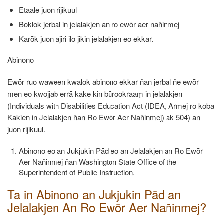
Etaale juon rijikuul
Boklok jerbal in jelalakjen an ro ewōr aer nañinmej
Karōk juon ajiri ilo jikin jelalakjen eo ekkar.
Abinono
Ewōr ruo waween kwalok abinono ekkar ñan jerbal ñe ewōr
men eo kwojjab errā kake kin būrookraaṃ in jelalakjen
(Individuals with Disabilities Education Act (IDEA, Armej ro koba
Kakien in Jelalakjen ñan Ro Ewōr Aer Nañinmej) ak 504) an
juon rijikuul.
Abinono eo an Jukjukin Pād eo an Jelalakjen an Ro Ewōr
Aer Nañinmej ñan Washington State Office of the
Superintendent of Public Instruction.
Ta in Abinono an Jukjukin Pād an
Jelalakjen
An Ro Ewōr Aer Nañinmej?