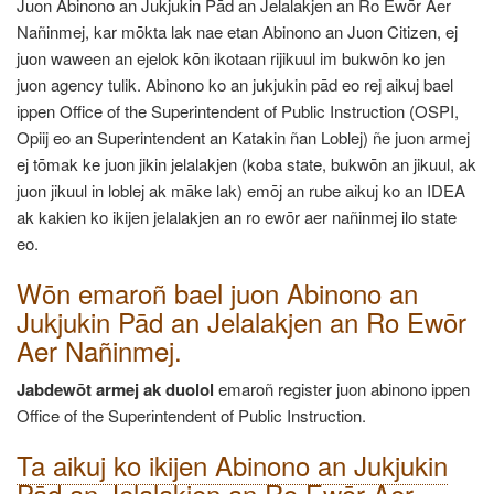
Juon Abinono an Jukjukin Pād an Jelalakjen an Ro Ewōr Aer
Nañinmej, kar mōkta lak nae etan Abinono an Juon Citizen, ej
juon waween an ejelok kōn ikotaan rijikuul im bukwōn ko jen
juon agency tulik. Abinono ko an jukjukin pād eo rej aikuj bael
ippen Office of the Superintendent of Public Instruction (OSPI,
Opiij eo an Superintendent an Katakin ñan Loblej) ñe juon armej
ej tōmak ke juon jikin jelalakjen (koba state, bukwōn an jikuul, ak
juon jikuul in loblej ak māke lak) emōj an rube aikuj ko an IDEA
ak kakien ko ikijen jelalakjen an ro ewōr aer nañinmej ilo state
eo.
Wōn emaroñ bael juon Abinono an
Jukjukin Pād an Jelalakjen
an Ro Ewōr
Aer Nañinmej.
Jabdewōt armej ak duolol
emaroñ register juon abinono ippen
Office of the Superintendent of Public Instruction.
Ta aikuj ko ikijen Abinono an Jukjukin
Pād an Jelalakjen
an Ro Ewōr Aer