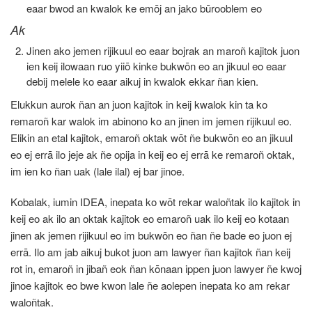
eaar bwod an kwalok ke emōj an jako būrooblem eo
Ak
Jinen ako jemen rijikuul eo eaar bojrak an maroñ kajitok juon
ien keij ilowaan ruo yiiō kinke bukwōn eo an jikuul eo eaar
debij melele ko eaar aikuj in kwalok ekkar ñan kien.
Elukkun aurok ñan an juon kajitok in keij kwalok kin ta ko
remaroñ kar walok im abinono ko an jinen im jemen rijikuul eo.
Elikin an etal kajitok, emaroñ oktak wōt ñe bukwōn eo an jikuul
eo ej errā ilo jeje ak ñe opija in keij eo ej errā ke remaroñ oktak,
im ien ko ñan uak (lale ilal) ej bar jinoe.
Kobalak, iumin IDEA, inepata ko wōt rekar waloñtak ilo kajitok in
keij eo ak ilo an oktak kajitok eo emaroñ uak ilo keij eo kotaan
jinen ak jemen rijikuul eo im bukwōn eo ñan ñe bade eo juon ej
errā. Ilo am jab aikuj bukot juon am lawyer ñan kajitok ñan keij
rot in, emaroñ in jibañ eok ñan kōnaan ippen juon lawyer ñe kwoj
jinoe kajitok eo bwe kwon lale ñe aolepen inepata ko am rekar
waloñtak.