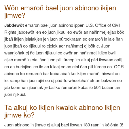
Wōn emaroñ bael juon abinono ikijen
jimwe?
Jabdewōt
emaroñ bael juon abinono ippen U.S. Office of Civil
Rights jabdewōt ien eo juon jikuul eo ewōr an nañinmej ejjab bōk
jibañ ikijen jelalakjen jen juon būrookraam eo emaroñ in lale ñan
juon jibañ eo rijikuul ro ejelok aer nañinmej ej bōk e. Juon
waanjoñak ej ñe juon rijikuul eo ewōr an nañinmej ikijen bwil
ejjab maroñ in etal ñan juon piil tūreep im aikuj pād ilowaan opiij
eo an burinjibol eo ilo an kilaaj eo an etal ñan piil tūreep eo. OCR
abinono ko remaroñ bar koba abañ ko ikijen maroñ, āinwot an
iet ramp ñan juon ajiri eo ej pād ilo wheelchair ak an bukwōn eo
jab kōmman jibañ ak jerbal ko remaroñ koba ilo 504 būlaan an
juon rijikuul.
Ta aikuj ko ikijen kwalok abinono ikijen
jimwe ko?
Juon abinono in jimwe ej aikuj bael ilowan 180 raan in kōḷōṇta (6