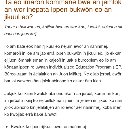
Ta eo imaroñ kōmmane bwe en jemlok
an wor inepata ippen bukwōn eo an
jikuul eo?
Topar e bukwōn eo, kajitok bwe en wōr kōn, kwalok abinono ak
bael ñan juon keij.
Ilo am kate eok ñan rijikuul eo nejum ewōr an nañinmej,
komaroñ in loe am jab errā ippen bukwōn in jikuul eo. Ijo ekkar,
ej juon ḷōmnak eman in kajeoñ in uak e burooblem eo ilo am
kōnaan ippen ro uwaan Individualized Education Program (IEP,
Būrookraaṃ in Jelalakjen an Juon Māke). Ñe ejjab jerbal, ewōr
bar jot waween ñan jolok abinono ko ekkar ñan kien.
Jekjek ko ikijen kwalok abinono ekar ñan jerbal, kōmman kōn,
im jerbal in keij ko rej bellok ñan jinen im jemen im jikuul ko ñan
jolok abinono kin jelalakjen an ro ewōr aer nañinmej, koba men
ko kwojjab errā kake āinwot:
Kwalok ke juon rijikuul ewōr an nañnmej