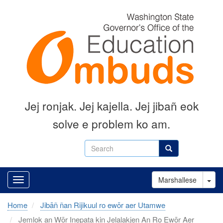
Skip
to
main
content
Jej ronjak
.
Jej kajella.
Jej jibañ eok
solve e problem ko am.
Search
Search
Tog
Marshallese
Home
Jibāñ ñan Rijikuul ro ewōr aer Utamwe
Jemlok an Wōr Inepata kin Jelalakjen An Ro Ewōr Aer