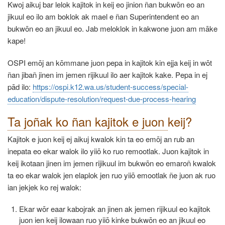
Kwoj aikuj bar lelok kajitok in keij eo jinion ñan bukwōn eo an
jikuul eo ilo am boklok ak mael e ñan Superintendent eo an
bukwōn eo an jikuul eo. Jab meloklok in kakwone juon am māke
kape!
OSPI emōj an kōmmane juon pepa in kajitok kin ejja keij in wōt
ñan jibañ jinen im jemen rijikuul ilo aer kajitok kake. Pepa in ej
pād ilo:
https://ospi.k12.wa.us/student-success/special-
education/dispute-resolution/request-due-process-hearing
Ta joñak ko ñan kajitok e juon
keij?
Kajitok e juon keij ej aikuj kwalok kin ta eo emōj an rub an
inepata eo ekar walok ilo yiiō ko ruo remootlak. Juon kajitok in
keij ikotaan jinen im jemen rijikuul im bukwōn eo emaroñ kwalok
ta eo ekar walok jen elaplok jen ruo yiiō emootlak ñe juon ak ruo
ian jekjek ko rej walok:
Ekar wōr eaar kabojrak an jinen ak jemen rijikuul eo kajitok
juon ien keij ilowaan ruo yiiō kinke bukwōn eo an jikuul eo