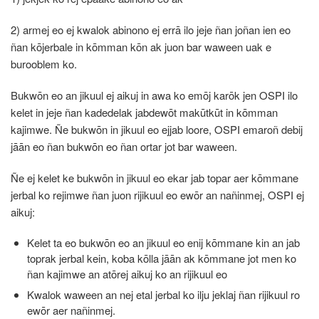
2) armej eo ej kwalok abinono ej errā ilo jeje ñan joñan ien eo
ñan kōjerbale in kōmman kōn ak juon bar waween uak e
burooblem ko.
Bukwōn eo an jikuul ej aikuj in awa ko emōj karōk jen OSPI ilo
kelet in jeje ñan kadedelak jabdewōt makūtkūt in kōmman
kajimwe. Ñe bukwōn in jikuul eo ejjab loore, OSPI emaroñ debij
jāān eo ñan bukwōn eo ñan ortar jot bar waween.
Ñe ej kelet ke bukwōn in jikuul eo ekar jab topar aer kōmmane
jerbal ko rejimwe ñan juon rijikuul eo ewōr an nañinmej, OSPI ej
aikuj:
Kelet ta eo bukwōn eo an jikuul eo enij kōmmane kin an jab
toprak jerbal kein, koba kōlla jāān ak kōmmane jot men ko
ñan kajimwe an atōrej aikuj ko an rijikuul eo
Kwalok waween an nej etal jerbal ko ilju jeklaj ñan rijikuul ro
ewōr aer nañinmej.