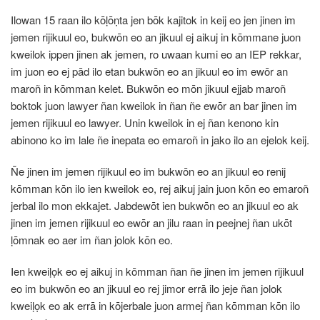
Ilowan 15 raan ilo kōḷōṇta jen bōk kajitok in keij eo jen jinen im
jemen rijikuul eo, bukwōn eo an jikuul ej aikuj in kōmmane juon
kweilok ippen jinen ak jemen, ro uwaan kumi eo an IEP rekkar,
im juon eo ej pād ilo etan bukwōn eo an jikuul eo im ewōr an
maroñ in kōmman kelet. Bukwōn eo mōn jikuul ejjab maroñ
boktok juon lawyer ñan kweilok in ñan ñe ewōr an bar jinen im
jemen rijikuul eo lawyer. Unin kweilok in ej ñan kenono kin
abinono ko im lale ñe inepata eo emaroñ in jako ilo an ejelok keij.
Ñe jinen im jemen rijikuul eo im bukwōn eo an jikuul eo renij
kōmman kōn ilo ien kweilok eo, rej aikuj jain juon kōn eo emaroñ
jerbal ilo mon ekkajet. Jabdewōt ien bukwōn eo an jikuul eo ak
jinen im jemen rijikuul eo ewōr an jilu raan in peejnej ñan ukōt
ḷōmnak eo aer im ñan jolok kōn eo.
Ien kweiḷọk eo ej aikuj in kōmman ñan ñe jinen im jemen rijikuul
eo im bukwōn eo an jikuul eo rej jimor errā ilo jeje ñan jolok
kweiḷọk eo ak errā in kōjerbale juon armej ñan kōmman kōn ilo