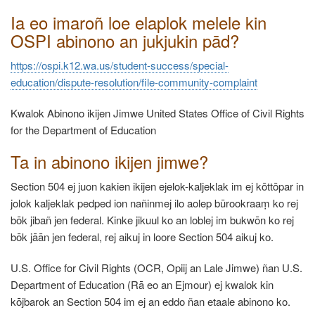
Ia eo imaroñ loe elaplok melele kin
OSPI abinono an jukjukin pād?
https://ospi.k12.wa.us/student-success/special-
education/dispute-resolution/file-community-complaint
Kwalok Abinono ikijen Jimwe United States Office of Civil Rights
for the Department of Education
Ta in abinono ikijen jimwe?
Section 504 ej juon kakien ikijen ejelok-kaljeklak im ej kōttōpar in
jolok kaljeklak pedped ion nañinmej ilo aolep būrookraaṃ ko rej
bōk jibañ jen federal. Kinke jikuul ko an loblej im bukwōn ko rej
bōk jāān jen federal, rej aikuj in loore Section 504 aikuj ko.
U.S. Office for Civil Rights (OCR, Opiij an Lale Jimwe) ñan U.S.
Department of Education (Rā eo an Ejmour) ej kwalok kin
kōjbarok an Section 504 im ej an eddo ñan etaale abinono ko.