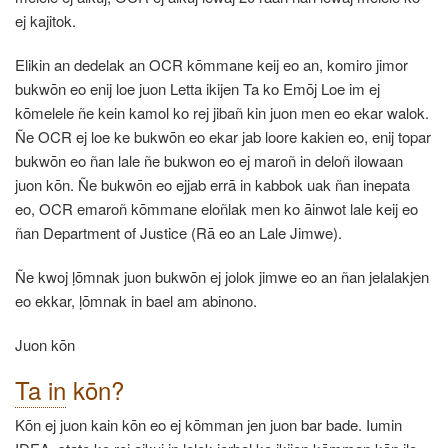
ej kajitok.
Elikin an dedelak an OCR kōmmane keij eo an, komiro jimor
bukwōn eo enij loe juon Letta ikijen Ta ko Emōj Loe im ej
kōmelele ñe kein kamol ko rej jibañ kin juon men eo ekar walok.
Ñe OCR ej loe ke bukwōn eo ekar jab loore kakien eo, enij topar
bukwōn eo ñan lale ñe bukwon eo ej maroñ in deloñ ilowaan
juon kōn. Ñe bukwōn eo ejjab errā in kabbok uak ñan inepata
eo, OCR emaroñ kōmmane eloñlak men ko āinwot lale keij eo
ñan Department of Justice (Rā eo an Lale Jimwe).
Ñe kwoj ḷōmnak juon bukwōn ej jolok jimwe eo an ñan jelalakjen
eo ekkar, ḷōmnak in bael am abinono.
Juon kōn
Ta in
kōn?
Kōn ej juon kain kōn eo ej kōmman jen juon bar bade. Iumin