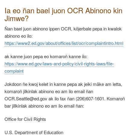
Ia eo ñan bael juon OCR Abinono kin
Jimwe?
Ñan bael juon abinono ippen OCR, kōjerbale pepa in kwalok
abinono eo ilo:
https://www2.ed.gov/about/offices/list/ocr/complaintintro.html
ak kanne juon pepa eo komaroñ kanne ilo:
https://www.ed.gov/laws-and-policy/civil-rights-laws/file-
complaint
Jokdoon ñe kwoj kelet in kanne pepa ak jeiki māke am letta,
komaroñ jilkinlak abinono eo am ilo email ñan
OCR.Seattle@ed.gov ak ilo fax ñan (206)607-1601.
Komaroñ
bar jillkinlak abinono eo am ilo email ñan:
Office for Civil Rights
U.S. Department of Education