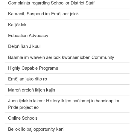
Complaints regarding School or District Staff
Kamanit, Suspend im Emõj aer jolok
Kalijõklak
Education Advocacy
Delọñ ñan Jikuul
Baamle im wawein aer bok kwonaer ibben Community
Highly Capable Programs
Emõj an jako ritto ro
Maroñ dreloñ ikijen kajin
Juon ijelakin lalem: History ikijen nañinmej in handicap im
Pride project eo
Online Schools
Bellok ilo baj opportunity kani