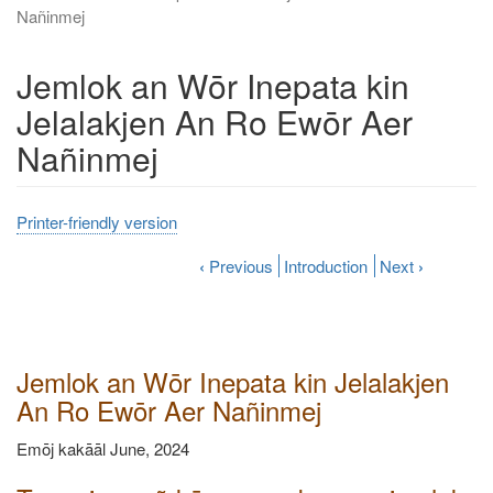
Nañinmej
Jemlok an Wōr Inepata kin
Jelalakjen An Ro Ewōr Aer
Nañinmej
Printer-friendly version
‹
Previous
Introduction
Next
›
Jemlok an Wōr Inepata kin Jelalakjen
An Ro Ewōr Aer Nañinmej
Emōj kakāāl June, 2024