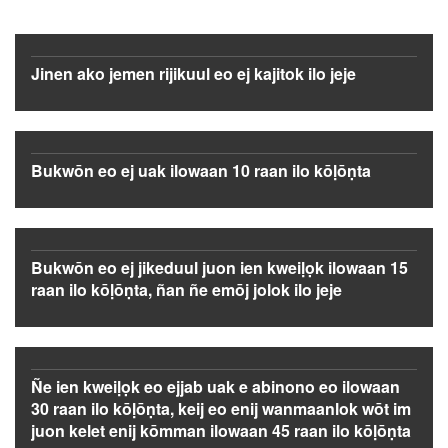
Jinen ako jemen rijikuul eo ej kajitok ilo jeje
Bukwōn eo ej uak ilowaan 10 raan ilo kōḷōṇta
Bukwōn eo ej jikeduul juon ien kweiḷọk ilowaan 15
raan ilo kōḷōṇta, ñan ñe emōj jolok ilo jeje
Ñe ien kweiḷọk eo ejjab uak e abinono eo ilowaan
30 raan ilo kōḷōṇta, keij eo enij wanmaanlok wōt im
juon kelet enij kōmman ilowaan 45 raan ilo kōḷōṇta