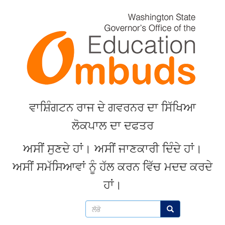
Skip
to
main
content
ਵਾਸ਼ਿੰਗਟਨ
ਰਾਜ
ਦੇ
ਗਵਰਨਰ
ਦਾ
ਸਿੱਖਿਆ
ਲੋਕਪਾਲ
ਦਾ
ਦਫਤਰ
ਅਸੀਂ
ਸੁਣਦੇ
ਹਾਂ
।
ਅਸੀਂ
ਜਾਣਕਾਰੀ
ਦਿੰਦੇ
ਹਾਂ
।
ਅਸੀਂ
ਸਮੱਸਿਆਵਾਂ
ਨੂੰ
ਹੱਲ
ਕਰਨ
ਵਿੱਚ
ਮਦਦ
ਕਰਦੇ
ਹਾਂ
।
ਲੱਭੋ
ਲੱਭੋ