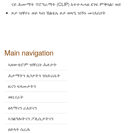
ናይ ሕሙማት ፕሮግራማት (CLIP) እተተሓሓዘ ደገፍ ምቕባል፣ ወይ
ጾታ ዝቐየሩ ወይ ካብ ኽልቲኡ ጾታ ወጻዒ ዝኾኑ መናእሰያት
Main navigation
ኣዘውቲሮም ዝቐርቡ ሕቶታት
ሕታማትን ጸጋታትን ንስድራቤት
ዜናን ፍጻመታትን
ወቢናራት
ዕላማናን ራእይናን
ኣገልግሎትናን ፖሊሲታትናን
ዕድላት ስራሕ