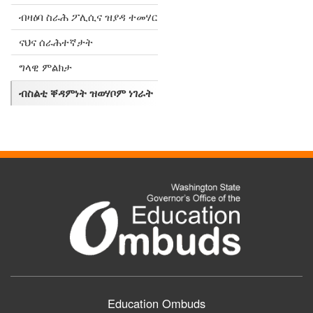
ብዛዕባ ስራሕ ፖሊሲና ዝያዳ ተመሃር
ናህና ሰራሕተኛታት
ግላዊ ምልክታ
ብስልቲ ቐዳምነት ዝወሃቦም ነገራት
Education Ombuds