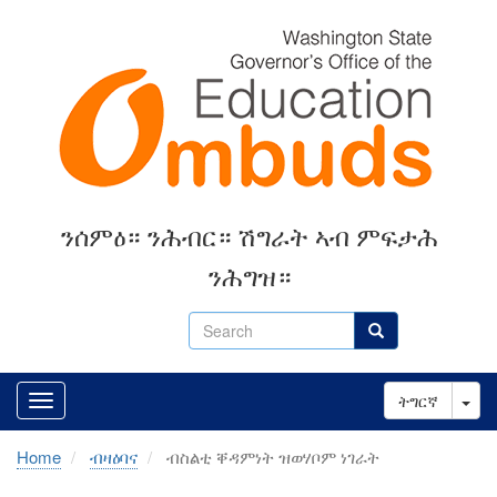
Skip
to
main
content
ንሰምዕ። ንሕብር። ሽግራት ኣብ ምፍታሕ
ንሕግዝ።
Search
Search
Tog
ትግርኛ
Home
ብዛዕባና
ብስልቲ ቐዳምነት ዝወሃቦም ነገራት