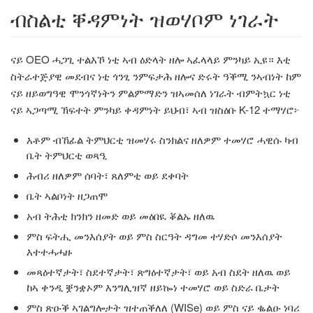
ብስልቲ ቐዳምነት ዝወሃቦም ነገራት
ናይ OEO ሓጋጊ ተልእኾ ነቲ ኣብ ዕድላት ዘሎ ኣፈላላይ ምንካይ ኢዩ። እቲ
ስትራተጅያዊ መደብና ነቲ ጎንፂ ንምፍታሕ ዘሎና ድሩት ዓቕሚ ንኣብነት ከም
ናይ ዘይወግዓዊ ሞንጎኛነትን ምልምማድን ዝኣመሰለ ነገራት ብምትኳር ነቲ
ናይ ኣጋጣሚ ኽፍተት ምንካይ ቀዳምነት ይህብ፣ ኣብ ዝስዕቡ K-12 ተማሃሮ፦
እቶም ብኸፊል ትምህርቲ ዝመሃሩ ስንክልና ዘለዎም ተመሃሮ ሓዊሱ ካብ
ቤት ትምህርቲ ወጻዒ
ሕብሪ ዘለዎም ሰባት፣ ጸለምቲ ወይ ደቀባት
ቤት ኣልቦነት ዘጋጠሞ
አብ ትሕቲ ክንክን ዘመድ ወይ መዕበዪ ቖልኡ ዘለዉ
ምስ ፍትሒ መንእሰያት ወይ ምስ ስርዓት ዳግመ ተሃድሶ መንእሰያት
እተተሓሓዙ
መጻዕተኛታት፣ ስደተኛታት፣ ጽግዕተኛታት፣ ወይ አብ ስደት ዘለዉ ወይ
ከኣ ቀንዲ ቛንቋኦም እንግሊዝኛ ዘይኰነ ተመሃሮ ወይ ስድራ ቤታት
ምስ ጽዑቕ ኣገልግሎታት ዝተጠቕለለ (WISe) ወይ ምስ ናይ ቈልዑ ነባሪ