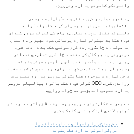
راتلونکو ګامونو په اړه وغږیږئ.
په نورو مواردو کې، د شخړو د حل لپاره د رسمي
انتخابونو د سپړلو او په پای کې د کارولو لپاره
دلیلونه شتون لري. د مسلې په پام کې نیولو سره، کیدای
شي د شکایت ثبتولو لپاره یو ټاکل شوی بهیر وي. د مثال
په توګه، د ځانګړي زده کړې ټولنې شکایت د ادعا شوي
سرغړونې په یو کال کې دننه د ځانګړي تعلیمي خدماتو
پورې اړوند د دولت یا فدرالي پالیسیو سرغړونو ته
رسیدو لپاره ثبت کیدی شي. دا پاڼه په رسمي توګه د شخړو
د حل لپاره د موجوده شکایتونو پروسو په اړه معلومات
وړاندې کوي. OEO کولی شي د شکایاتو د بیالبیلو پروسو
په اړه عمومي اندیښنو ته ځواب ووایي.
د موجوده شکایتونو د پروسو په اړه د لا زیاتو معلوماتو
لپاره لاندې لینک باندې کلیک وکړئ:
د ښوونځي یا ولسوالۍ د کارمندانو یا
پروګرامونو په اړه شکایتونه