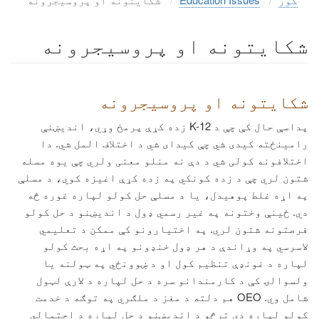
شکایتونه او پروسیجرونه
شکایتونه او پروسیجرونه
پداسې حال کې چې د K-12 زده کړې پرمخ وړي، اندیښنې
رامینځته کیدی شي چې کیدای شي د اختلاف المل شي. دا
اختلافونه کولی شي د دې نه منلو معنی ولري چې یوه مسله
شتون لري چې د زده کونکي په زده کړې اغیزه کوي، د مسلې
په اړه غلط پوهیدل، یا د مسلې حل کولو لپاره غوره څه
دي. ځینې ​​وختونه په غیر رسمي ډول د اندیښنو د حل کولو
فرصتونه شتون لري. په اختیارونو کې ممکن د تعلیمي
لاسرسي په وړاندې د هر ډول خنډونو په اړه بحث کولو
لپاره د غونډې تنظیم کول او د ښوونځي په ټولنه یا
ولسوالۍ کې د کارمندانو سره د حل لپاره د لارې لټول
شامل وي. OEO هم دلته د مغز د ملګري په توګه د خدمت
کولو لپاره دی ترڅو د اندیښنو د حل لپاره د احتمالي