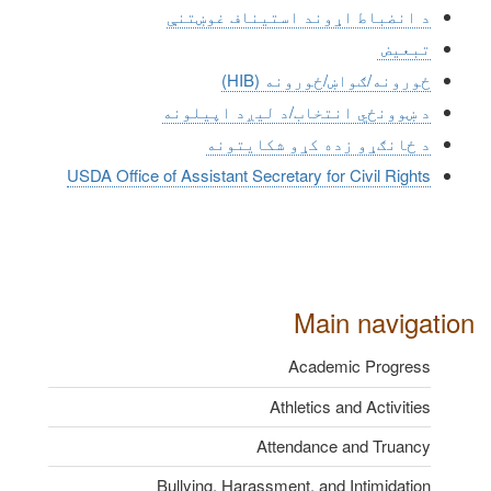
د انضباط اړوند استیناف غوښتنې
تبعیض
ځورونه/ګواښ/ځورونه (HIB)
د ښوونځي انتخاب/د لیږد اپیلونه
د ځانګړو زده کړو شکایتونه
USDA Office of Assistant Secretary for Civil Rights
Main navigation
Academic Progress
Athletics and Activities
Attendance and Truancy
Bullying, Harassment, and Intimidation