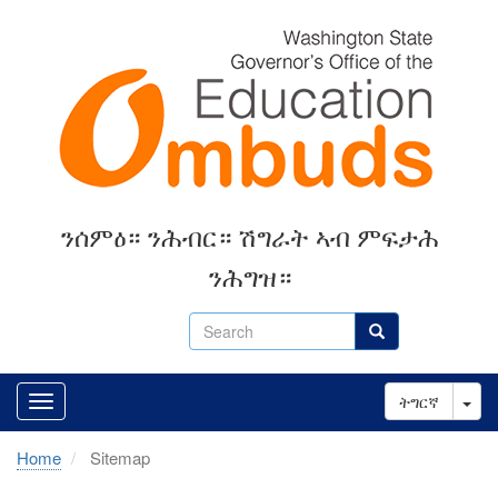
Skip
to
main
content
ንሰምዕ። ንሕብር። ሽግራት ኣብ ምፍታሕ
ንሕግዝ።
Search
Search
Tog
ትግርኛ
Home
Sitemap