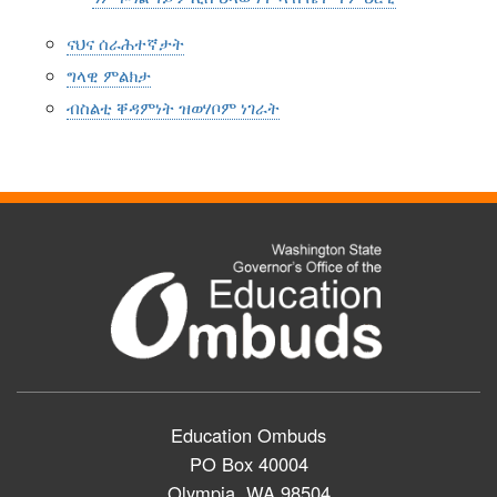
ናህና ሰራሕተኛታት
ግላዊ ምልክታ
ብስልቲ ቐዳምነት ዝወሃቦም ነገራት
Education Ombuds
PO Box 40004
Olympia, WA 98504