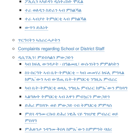
ፖሊሲን ኣካይዳን ዲስትሪክት ሞዴል
ተራ ወለዲን ስድራን ኣብ ምክልኻል
ተራ ኣብያተ ትምህርቲ ኣብ ምክልኻል
ውጥን ድሕነት
ጥርዓናትን ኣሰራርሓታትን
Complaints regarding School or District Staff
ዲሲፕሊን፣ ምድስካልን ምውጋድን
ካብ ክፍሊ ውገዳታት - በዓልመዚ፣ ውሱንነትን ምምልካትን
ስነ-ስርዓት ኣብ ቤት-ትምህርቲ – ካብ መመሃሪ ክፍሊ ምግላል
ከምኡ`ውን ኣብ ውሽጢ ቤት-ትምህርቲ ንግዚኡ ምብራር
ካብ ቤት-ትምህርቲ ወጻኢ ንግዚኡ ምብራር ከምኡ`ውን ምስጓግ
ኣልግሎት ትምህርቲ ኣብ እዋን ምብኳርን ምውጋድን
ድሕሪ ምስጓጒ ወይ ምውጋድ ናብ ትምህርቲ ምምላስ
ምደባ ዳግመ-ርክብ ድሕሪ ነዊሕ ናይ ግዝያዊ ምብራር ወይ
ምስጓግ
ምሕጽንታ ንዳግመ-ቅበላ ከምኡ`ውን ስምምዓት ባህሪ