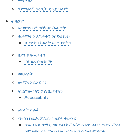
ፕሮግራም ክረዲት ቋንቋ ዓለም
ብዛዕባና
ኣዘውቲሮም ዝቐርቡ ሕቶታት
ሕታማትን ጸጋታትን ንስድራቤት
ጸጋታትን ካልኦት ውዳበታትን
ዜናን ፍጻመታትን
ናይ ዜና ቡለቲናት
ወቢናራት
ዕላማናን ራእይናን
ኣገልግሎትናን ፖሊሲታትናን
Accessibility
ዕድላት ስራሕ
ብዛዕባ ስራሕ ፖሊሲና ዝያዳ ተመሃር
ጥለብ ናይ ኮማዊ ዝርርብ ከምኡ`ውን ናይ ሓባር ውሳነ ምሃብ
ንምጉዳል ናይ ፖሊስ ህላውነት ኣብ ቤት-ትምህርቲ