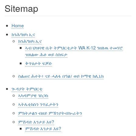
Sitemap
Home
ክንሕግዘካ ኢና
ክንሕግዘካ ኢና
ኣብ ህዝባዊ ቤት ትምህርቲታት WA K-12 ንዘለዉ ተመሃሮ
ዝጸልው ሕቶ ወይ ስክፍታ
ቅጥዕታት ፍቓድ
ስልጠና ሕተት፥ ናይ ሓለፋ በዓል፣ ወይ ኮማዊ ክሊኒክ
ጒዳያት ትምህርቲ
ኣካዳምያዊ ገስጋስ
ኣትሌቲክስን ንጥፈታትን
ምክትታልን ብዘይ ምኽንያትብኲራትን
ምሽዳድ እንታይ እዩ?
ምሽዳድ እንታይ እዩ?