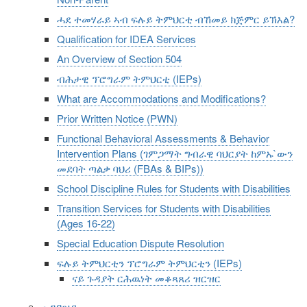
ሓደ ተመሃራይ ኣብ ፍሉይ ትምህርቲ ብኸመይ ክጅምር ይኽእል?
Qualification for IDEA Services
An Overview of Section 504
ብሕታዊ ፕሮግራም ትምህርቲ (IEPs)
What are Accommodations and Modifications?
Prior Written Notice (PWN)
Functional Behavioral Assessments & Behavior
Intervention Plans (ገምጋማት ግብራዊ ባህርያት ከምኡ`ውን
መደባት ጣልቃ ባህሪ (FBAs & BIPs))
School Discipline Rules for Students with Disabilities
Transition Services for Students with Disabilities
(Ages 16-22)
Special Education Dispute Resolution
ፍሉይ ትምህርቲን ፕሮግራም ትምህርቲን (IEPs)
ናይ ጉዳያት ርሕዉነት መቆጻጸሪ ዝርዝር
መጓዓዝያ