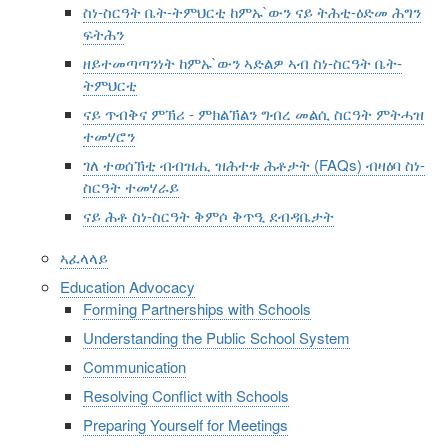
ስነ-ስርዓት ቤት-ትምህርቲ ከምኡ`ውን ናይ ትሕቲ-ዕድመ ሕግን
ፍትሕን
ዘይተመጣጣንነት ከምኡ`ውን ኣድልዎ ኣብ ስነ-ስርዓት ቤት-
ትምህርቲ
ናይ ጥብቅና ምኽሪ - ምክልኽልን ግብረ መልሲ ስርዓት ምትሓዝ
ተመሃሮን
ገለ ተወሰኽቲ ብብዝሒ ዝሕተቱ ሕቶታት (FAQs) ብዛዕባ ስነ-
ስርዓት ተመሃራይ
ናይ ሕቶ ስነ-ስርዓት ቅምሶ ቅጥዒ ደብዳቤታት
ኣፈላላይ
Education Advocacy
Forming Partnerships with Schools
Understanding the Public School System
Communication
Resolving Conflict with Schools
Preparing Yourself for Meetings