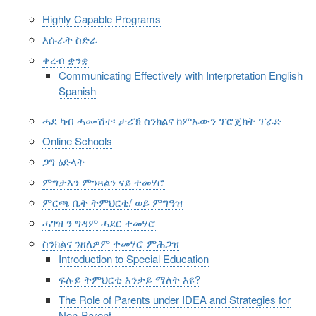
Highly Capable Programs
እሱራት ስድራ
ቀረብ ቋንቋ
Communicating Effectively with Interpretation English
Spanish
ሓደ ካብ ሓሙሽተ፡ ታሪኽ ስንክልና ከምኡውን ፕሮጀክት ፕራድ
Online Schools
ጋግ ዕድላት
ምግታእን ምንጻልን ናይ ተመሃሮ
ምርጫ ቤት ትምህርቲ/ ወይ ምግዓዝ
ሓገዝ ን ግዳም ሓደር ተመሃሮ
ስንክልና ንዘለዎም ተመሃሮ ምሕጋዝ
Introduction to Special Education
ፍሉይ ትምህርቲ እንታይ ማለት እዩ?
The Role of Parents under IDEA and Strategies for
Non-Parent